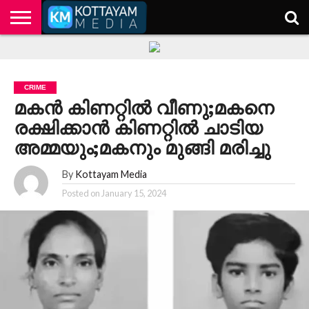
HOME
KERALA
KOTTAYAM
POLITICS
HEALTH
ENTERTAINMENT
TECH
EDUCATION
CRIME
മകൻ കിണറ്റിൽ വീണു;മകനെ
രക്ഷിക്കാൻ കിണറ്റിൽ ചാടിയ
അമ്മയും;മകനും മുങ്ങി മരിച്ചു
By
Kottayam Media
Posted on
January 15, 2024