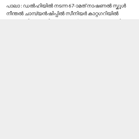
പാലാ : ഡൽഹിയിൽ നടന്ന 67-ാമത് നാഷണൽ സ്കൂൾ
നീന്തൽ ചാമ്പ്യൻഷിപ്പിൽ സീനിയർ കാറ്റഗറിയിൽ
കേരളത്തിന്‌ വേണ്ടി മൂന്നു സ്വർണവും, ഒരു വെള്ളിയും
നേടിയ പാലാ സെന്റ് തോമസ് ഹയർ സെക്കന്ററി
സ്കൂളിലെ പ്ലസ് വൺ വിദ്യാർഥി കെവിൻ ജിനു,
പാലായുടെ അഭിമാനമാണ് എന്ന് ജോസ്. കെ. മാണി. എം.
പി പറഞ്ഞു.