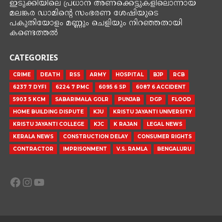
ഇടുക്കിയിലെ പ്രധാന അണക്കെട്ടുകളിലൊന്നായ
മലങ്കര ഡാമിന്‍റെ സംഭരണ ശേഷിയുടെ
പകുതിയോളം മണ്ണും ചെളിയും നിറഞ്ഞതായി
കണ്ടെത്തൽ
CATEGORIES
CRIME
DEATH
RSS
ARMY
HOSPITAL
BJP
RCB
6237 7 DYFI
6224 7 PMC
6095 6 SP
6087 6 ACCIDENT
5903 5 KCM
SABARIMALA GOLR
PUNJAB
DGP
FLOOD
HOME BUILDING DISPUTE
KJU
KRISTU JAYANTI UNIVERSITY
KRISTU JAYANTI COLLEGE
KJC
K RAJAN
LEGAL NEWS
KERALA NEWS
CONSTRUCTION DELAY
CONSUMER RIGHTS
CONTRACTOR
IMPRISONMENT
V.S. RAMLA
BENGALURU
Facebook
Instagram
YouTube