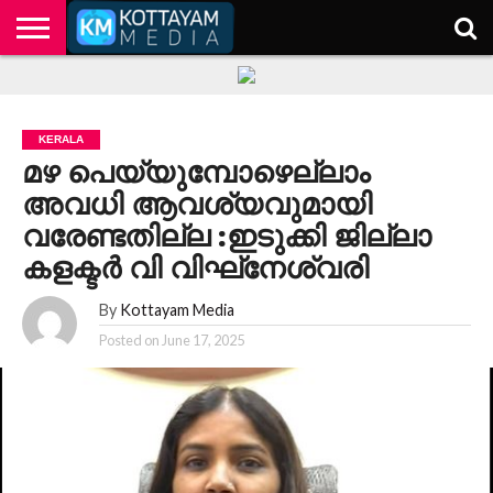
HOME
KERALA
KOTTAYAM
POLITICS
HEALTH
ENTERTAINMENT
TECH
EDUCATION
KERALA
മഴ പെയ്യുമ്പോഴെല്ലാം
അവധി ആവശ്യവുമായി
വരേണ്ടതില്ല :ഇടുക്കി ജില്ലാ
കളക്ടർ വി വിഘ്‌നേശ്വരി
By
Kottayam Media
Posted on
June 17, 2025