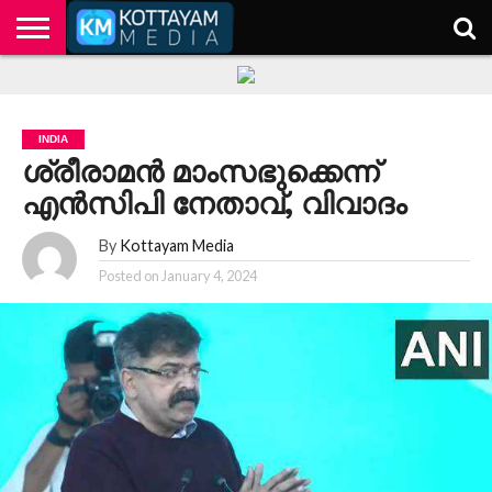
HOME
KERALA
KOTTAYAM
POLITICS
HEALTH
ENTERTAINMENT
TECH
EDUCATION
INDIA
ശ്രീരാമന്‍ മാംസഭുക്കെന്ന്
എന്‍സിപി നേതാവ്, വിവാദം
By
Kottayam Media
Posted on
January 4, 2024