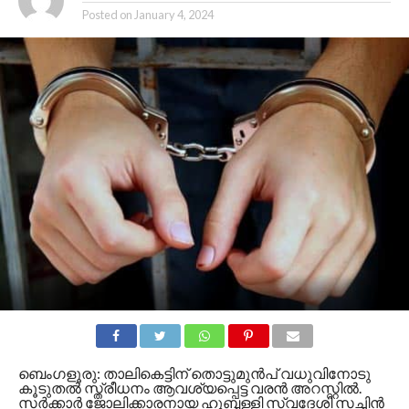
Posted on
January 4, 2024
ബെംഗളൂരു: താലികെട്ടിന് തൊട്ടുമുൻപ് വധുവിനോടു
കൂടുതൽ സ്ത്രീധനം ആവശ്യപ്പെട്ട വരൻ അറസ്റ്റിൽ.
സർക്കാർ ജോലിക്കാരനായ ഹുബ്ബള്ളി സ്വദേശി സച്ചിൻ