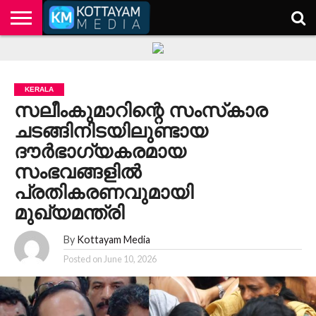
HOME
KERALA
KOTTAYAM
POLITICS
HEALTH
ENTERTAINMENT
TECH
EDUCATION
KERALA
സലീംകുമാറിന്റെ സംസ്‌കാര
ചടങ്ങിനിടയിലുണ്ടായ
ദൗര്‍ഭാഗ്യകരമായ
സംഭവങ്ങളില്‍
പ്രതികരണവുമായി
മുഖ്യമന്ത്രി
By
Kottayam Media
Posted on
June 10, 2026