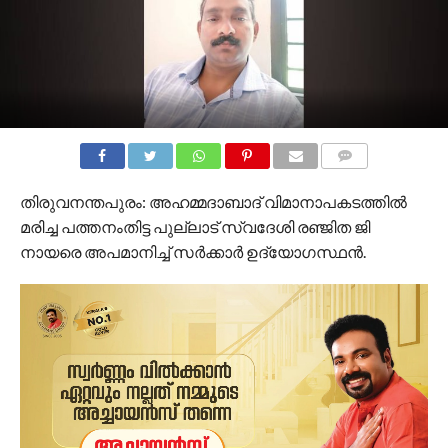
COMMENTS
തിരുവനന്തപുരം: അഹമ്മദാബാദ് വിമാനാപകടത്തിൽ
മരിച്ച പത്തനംതിട്ട പുല്ലാട് സ്വദേശി രഞ്ജിത ജി
നായരെ അപമാനിച്ച് സര്‍ക്കാര്‍ ഉദ്യോഗസ്ഥൻ.