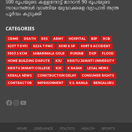
500 രൂപയുടെ കള്ളനോട്ട് മാറാൻ 90 രൂപയുടെ
സാധനങ്ങൾ വാങ്ങിയ യുവാക്കളെ വ്യാപാരി തന്ത്ര
പൂർവം കുടുക്കി
CATEGORIES
CRIME
DEATH
RSS
ARMY
HOSPITAL
BJP
RCB
6237 7 DYFI
6224 7 PMC
6095 6 SP
6087 6 ACCIDENT
5903 5 KCM
SABARIMALA GOLR
PUNJAB
DGP
FLOOD
HOME BUILDING DISPUTE
KJU
KRISTU JAYANTI UNIVERSITY
KRISTU JAYANTI COLLEGE
KJC
K RAJAN
LEGAL NEWS
KERALA NEWS
CONSTRUCTION DELAY
CONSUMER RIGHTS
CONTRACTOR
IMPRISONMENT
V.S. RAMLA
BENGALURU
Facebook
Instagram
YouTube
HOME
GRIEVANCE
POLITICS
HEALTH
SPORTS