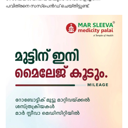
പവിത്രനെ സസ്പെൻഡ് ചെയ്തിട്ടുണ്ട്.