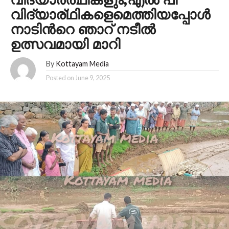
വിദ്യാർത്ഥികളും;എൽ പി
വിദ്യാര്ഥികളെമെത്തിയപ്പോൾ
നാടിൻറെ ഞാറ് നടീൽ
ഉത്സവമായി മാറി
By
Kottayam Media
Posted on
June 9, 2025