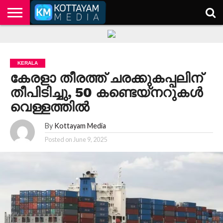
HOME
KERALA
KOTTAYAM
POLITICS
HEALTH
ENTERTAINMENT
TECH
EDUCATION
KERALA
കേരളാ തീരത്ത് ചരക്കുകപ്പലിന്
തീപിടിച്ചു, 50 കണ്ടെയ്‌നറുകള്‍
വെള്ളത്തില്‍
By
Kottayam Media
Posted on
June 9, 2025