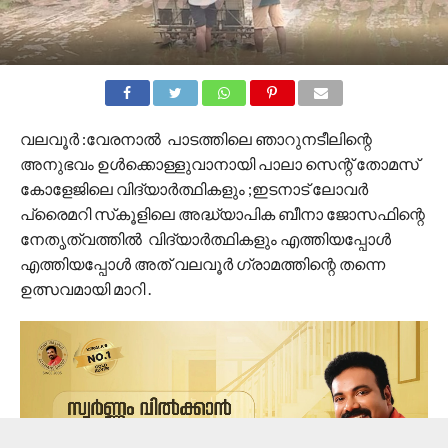
വലവൂർ :വേരനാൽ പാടത്തിലെ ഞാറുനടീലിന്റെ
അനുഭവം ഉൾക്കൊള്ളുവാനായി പാലാ സെന്റ് തോമസ്
കോളേജിലെ വിദ്യാർത്ഥികളും ;ഇടനാട് ലോവർ
പ്രൈമറി സ്‌കൂളിലെ അദ്ധ്യാപിക ബീനാ ജോസഫിന്റെ
നേതൃത്വത്തിൽ വിദ്യാർത്ഥികളും എത്തിയപ്പോൾ
എത്തിയപ്പോൾ അത് വലവൂർ ഗ്രാമത്തിന്റെ തന്നെ
ഉത്സവമായി മാറി .