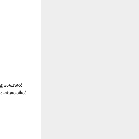
രു ഇടപെടൽ
 ശല്യത്തിൽ