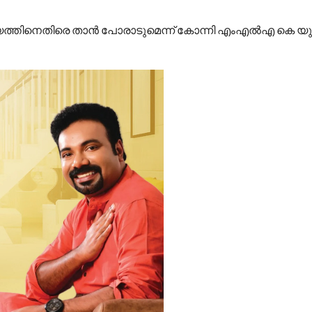
COMMENTS
ത്തിനെതിരെ താൻ പോരാടുമെന്ന് കോന്നി എംഎൽഎ കെ യു