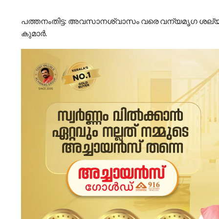
പത്തനംതിട്ട: അവസാനശ്വാസം വരെ വന്യമൃഗ ശല്യ
കുമാർ.