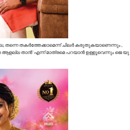
െ, തന്നെ തകർത്തേക്കാമെന്ന് ചിലർ കരുതുകയാണെന്നും ,
്ന ആളല്ല താൻ’ എന്ന് മാത്രമെ പറയാൻ ഉള്ളൂവെന്നും ജെ യു