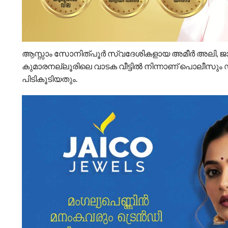
ആസ്സാം സോനിത്പൂർ സ്വദേശികളായ അമീർ അലി, ജാബ
കുമാരനല്ലൂരിലെ വാടക വീട്ടില്‍ നിന്നാണ് പൊലീ
പിടികൂടിയതും.