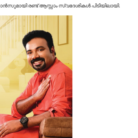
് ഹാൻസുമായി രണ്ട് ആസ്സാം സ്വദേശികള്‍ പിടിയിലായി.