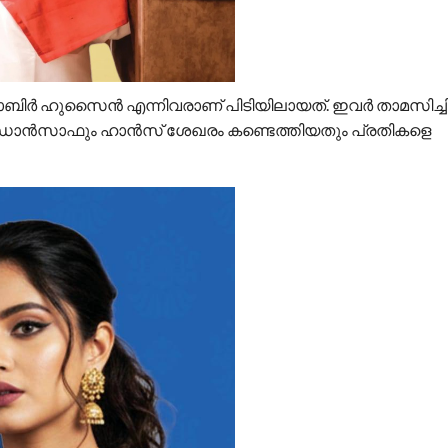
ിർ ഹുസൈൻ എന്നിവരാണ് പിടിയിലായത്. ഇവർ താമസിച്ചി
സും ഡാൻസാഫും ഹാൻസ് ശേഖരം കണ്ടെത്തിയതും പ്രതികളെ