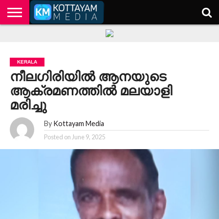
HOME
KERALA
KOTTAYAM
POLITICS
HEALTH
ENTERTAINMENT
TECH
EDUCATION
KERALA
നീലഗിരിയില്‍ ആനയുടെ
ആക്രമണത്തില്‍ മലയാളി
മരിച്ചു
By
Kottayam Media
Posted on
June 9, 2025