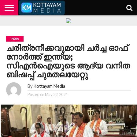
HOME
KERALA
KOTTAYAM
POLITICS
HEALTH
ENTERTAINMENT
TECH
EDUCATION
INDIA
ചരിത്രനീക്കവുമായി ചര്‍ച്ച ഓഫ്
നോർത്ത് ഇന്ത്യ;
സിഎന്‍ഐയുടെ ആദ്യ വനിത
ബിഷപ്പ് ചുമതലയേറ്റു
By
Kottayam Media
Posted on
May 22, 2024