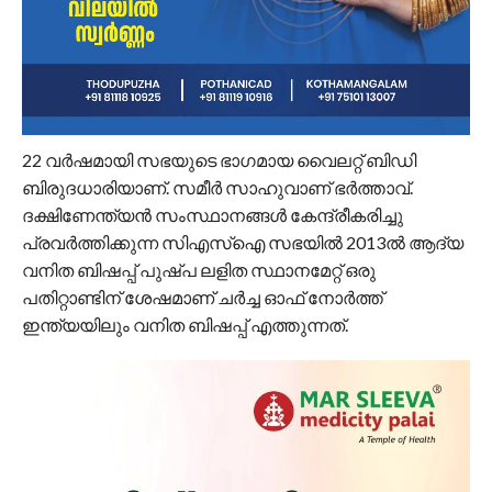
22 വർഷമായി സഭയുടെ ഭാ​ഗമായ വൈലറ്റ് ബിഡി
ബിരുദധാരിയാണ്. സമീർ സാഹുവാണ് ഭർത്താവ്.
ദക്ഷിണേന്ത്യൻ സംസ്ഥാനങ്ങൾ കേന്ദ്രീകരിച്ചു
പ്രവർത്തിക്കുന്ന സിഎസ്‌ഐ സഭയിൽ 2013ൽ ആദ്യ
വനിത ബിഷപ്പ് പുഷ്‌പ ലളിത സ്ഥാനമേറ്റ് ഒരു
പതിറ്റാണ്ടിന് ശേഷമാണ് ചർച്ച ഓഫ് നോർത്ത്
ഇന്ത്യയിലും വനിത ബിഷപ്പ് എത്തുന്നത്.