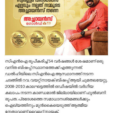
സിഎൻഐ രൂപീകരിച്ച് 54 വർഷങ്ങൾ ശേഷമാണ് ഒരു
വനിത ബിഷപ്പ് സ്ഥാനത്തേക്ക് എത്തുന്നത്.
ഡൽഹിയിലെ സിഎൻഐ ആസ്ഥാനത്ത് നടന്ന
ചടങ്ങിൽ റവ. വയറ്റ് നായക് ബിഷപ്പ് ആയി ചുമതലയേറ്റു.
2008-2010 കാലഘട്ടത്തിൽ ഒഡീഷയിൽ വർ​ഗീയ
കലാപം നടന്ന കാണ്ഡമാല്‍ ജില്ലായിലാണ് ഫൂൽബനി
രൂപത. പ്രദേശത്തെ സമാധാനശ്രമങ്ങൾക്കും
ഐഖ്യത്തിനും മുൻകൈയെടുത്ത് ആത്മീയ
നേതാവാണ് വൈലറ്റ് നായക്.