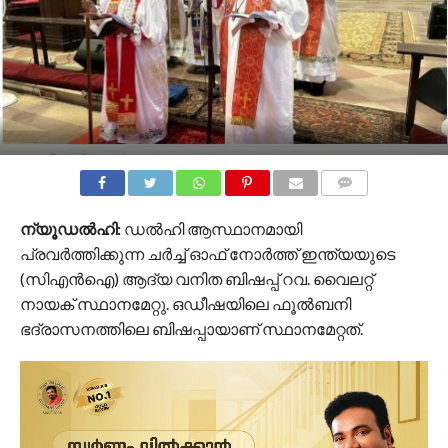
COMMENTS
ന്യൂഡല്‍ഹി:
ഡൽഹി ആസ്ഥാനമായി
പ്രവർത്തിക്കുന്ന ചർച്ച് ഓഫ് നോർത്ത് ഇന്ത്യയുടെ
(സിഎൻഐ) ആദ്യ വനിത ബിഷപ്പ് റവ. വൈലറ്റ്
നായക് സ്ഥാനമേറ്റു. ഒഡീഷയിലെ ഫൂൽബനി
ഭദ്രാസനത്തിലെ ബിഷപ്പായാണ് സ്ഥാനമേറ്റത്.