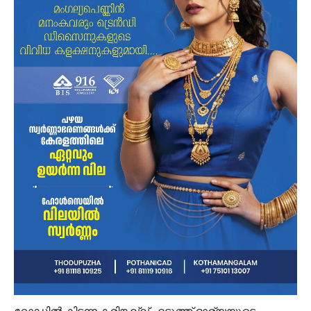
റോഡിൽ കിടന്ന കരിങ്കല്ല് എടുത്ത് ഭാര്യയുടെ