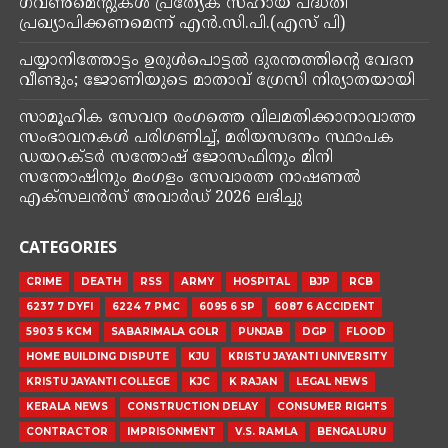
തിരുവനന്തപുരം: അഫാനല്ല തനിക്കാണ് സാമ്പത്തിക
ബാധ്യത ഉണ്ടായിരുന്നതെന്ന് വെഞ്ഞാറമ്മൂട്
കൂട്ടക്കൊലപാതക കേസിലെ പ്രതി അഫാന്റെ ഉമ്മ
ഷെമി.