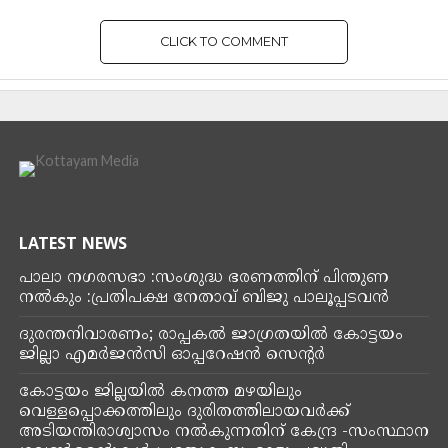
CLICK TO COMMENT
KERALA
അഫാനല്ല തനിക്കാണ്
സാമ്പത്തിക ബാധ്യത
ഉണ്ടായിരുന്നതെന്ന്
വെഞ്ഞാറമ്മൂട്
കൂട്ടക്കൊലപാതക കേസിലെ
പ്രതി അഫാന്റെ ഉമ്മ
By
Kottayam Media
Posted on
April 7, 2025