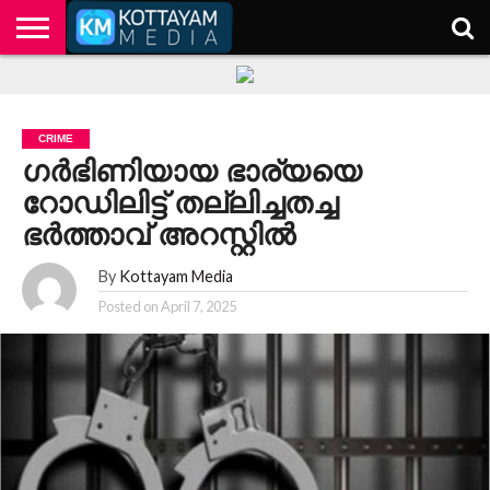
HOME
KERALA
KOTTAYAM
POLITICS
HEALTH
ENTERTAINMENT
TECH
EDUCATION
CRIME
ഗർഭിണിയായ ഭാര്യയെ
റോഡിലിട്ട് തല്ലിച്ചതച്ച
ഭർത്താവ്‌ അറസ്റ്റിൽ
By
Kottayam Media
Posted on
April 7, 2025