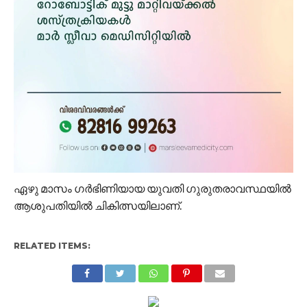
ഏഴു മാസം ഗർഭിണിയായ യുവതി ഗുരുതരാവസ്ഥയിൽ
ആശുപതിയിൽ ചികിത്സയിലാണ്.
RELATED ITEMS: