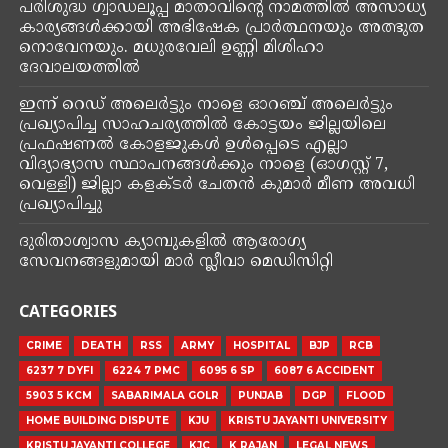
പരിശുദ്ധ ഗ്വാഡലൂപ്പ മാതാവിന്റെ നാമത്തിൽ അസാധ്യ
കാര്യങ്ങൾക്കായി അഭിഷേക പ്രാർത്ഥനയും അത്ഭുത
നൊവേനയും. മധുരവേലി ഉണ്ണി മിശിഹാ
ദേവാലയത്തിൽ
ഇന്ന് റെഡ് അലെർട്ടും നാളെ ഓറഞ്ച് അലെർട്ടും
പ്രഖ്യാപിച്ച സാഹചര്യത്തിൽ കോട്ടയം ജില്ലയിലെ
പ്രഫഷണൽ കോളജുകൾ ഉൾപ്പെടെ എല്ലാ
വിദ്യാഭ്യാസ സ്ഥാപനങ്ങൾക്കും നാളെ (ഓഗസ്റ്റ് 7,
വെള്ളി) ജില്ലാ കളക്ടർ ചേതൻ കുമാർ മീണ അവധി
പ്രഖ്യാപിച്ചു
ദുരിതാശ്വാസ ക്യാമ്പുകളിൽ ആരോഗ്യ
സേവനങ്ങളുമായി മാർ സ്ലീവാ മെഡിസിറ്റി
CATEGORIES
CRIME
DEATH
RSS
ARMY
HOSPITAL
BJP
RCB
6237 7 DYFI
6224 7 PMC
6095 6 SP
6087 6 ACCIDENT
5903 5 KCM
SABARIMALA GOLR
PUNJAB
DGP
FLOOD
HOME BUILDING DISPUTE
KJU
KRISTU JAYANTI UNIVERSITY
KRISTU JAYANTI COLLEGE
KJC
K RAJAN
LEGAL NEWS