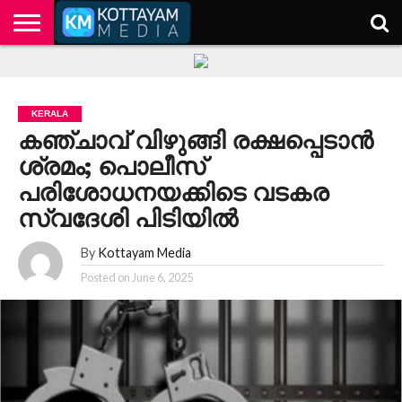
HOME
KERALA
KOTTAYAM
POLITICS
HEALTH
ENTERTAINMENT
TECH
EDUCATION
KERALA
കഞ്ചാവ് വിഴുങ്ങി രക്ഷപ്പെടാൻ
ശ്രമം; പൊലീസ്
പരിശോധനയക്കിടെ വടകര
സ്വദേശി പിടിയിൽ
By
Kottayam Media
Posted on
June 6, 2025