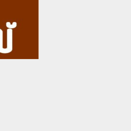
TO TOP
ാണ്
ണ്.