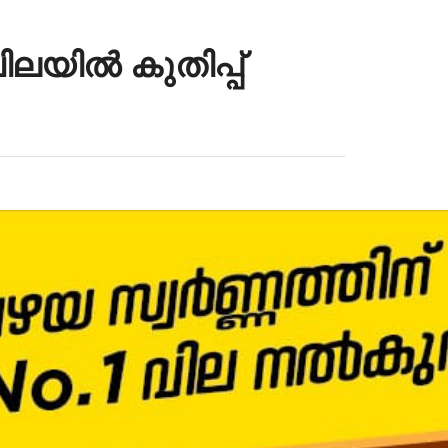
യിൽ കുതിപ്പ്