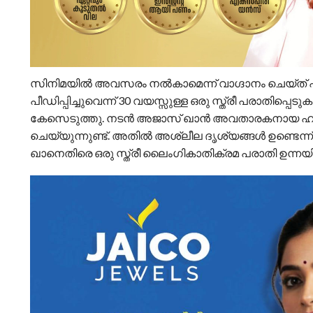
സിനിമയിൽ അവസരം നൽകാമെന്ന് വാഗ്ദാനം ചെയ്ത്
പീഡിപ്പിച്ചുവെന്ന് 30 വയസ്സുള്ള ഒരു സ്ത്രീ പരാതി
കേസെടുത്തു. നടൻ അജാസ് ഖാൻ അവതാരകനായ ഹൗസ് 
ചെയ്യുന്നുണ്ട്. അതിൽ അശ്ലീല ദൃശ്യങ്ങൾ ഉണ്ടെന്ന് പ
ഖാനെതിരെ ഒരു സ്ത്രീ ലൈംഗികാതിക്രമ പരാതി ഉന്നയിച