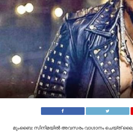
മുംബൈ: സിനിമയിൽ അവസരം വാഗ്ദാനം ചെയ്ത് ലൈംഗിക