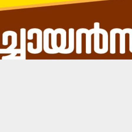
സ്വർണ വില. സംസ്ഥാനത്ത് അഞ്ച് ദിവസങ്ങൾക്ക് ശേഷംമ
ു പവൻ സ്വർണത്തിന്റെ ഇന്നത്തെ വിപണി വില 70,200 രൂപയാ