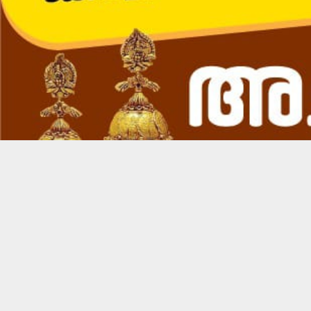
തിരുവനന്തപുരം: മെയ് മാസത്തെ ആദ്യ വർദ്ധനവിൽ 
സ്വർണവില ഉയർന്നത്. ഇന്ന് പവന് 160 രൂപ കൂടി. ഒര