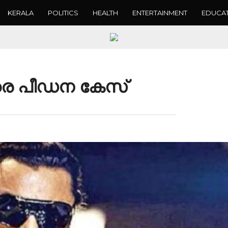
KERALA
POLITICS
HEALTH
ENTERTAINMENT
EDUCA
െ പീഡന കേസ്