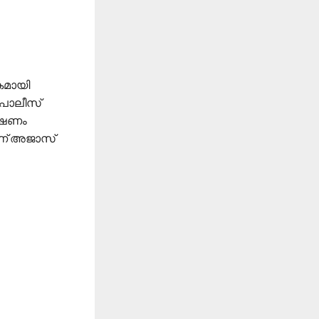
കമായി
 പോലീസ്
േഷണം
പാണ് അജാസ്