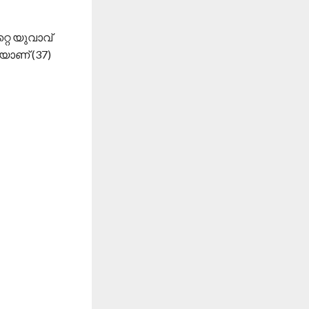
റ്റ യുവാവ്
യാണ് (37)