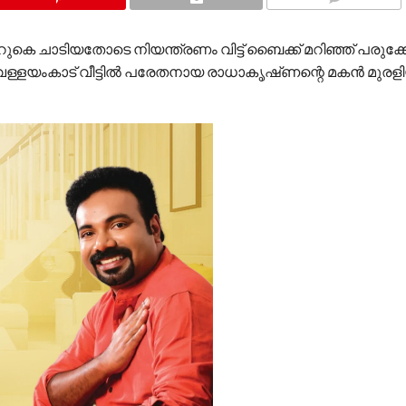
COMMENTS
കെ ചാടിയതോടെ നിയന്ത്രണം വിട്ട് ബൈക്ക് മറിഞ്ഞ് പരുക്കേ
വെള്ളയംകാട് വീട്ടിൽ പരേതനായ രാധാകൃഷ്‌ണന്റെ മകൻ മുരളി