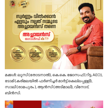
മക്കൾ: ലൂസി (തോടനാൽ), കെ.കെ. ജോസഫ് (റിട്ട. AEO),
ടോമി (കരിമലയിൽ ഫർണിച്ചർ മാർട്ട് കെല്ലപ്പള്ളി),
സാലി (രാമപുരം ), ആൻസി (അടിമാലി), വിനോദ്,
ബിൻസി.