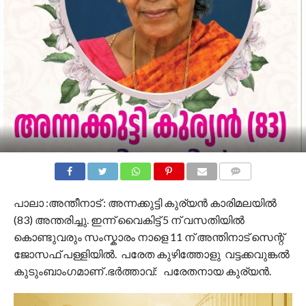
COMMENTS
പാലാ :അന്തീനാട് : അന്നക്കുട്ടി കുര്യൻ കാരിമലയിൽ
(83) അന്തരിച്ചു. ഇന്ന് വൈകിട്ട് 5 ന് വസതിയിൽ
കൊണ്ടുവരും സംസ്കാരം നാളെ 11 ന് അന്തിനാട് സെന്റ്
ജോസഫ് പള്ളിയിൽ. പരേത കുഴിത്തോളു വട്ടക്കവുങ്കൽ
കുടുംബാംഗമാണ് .ഭർത്താവ്: പരേതനായ കുര്യൻ.