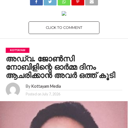
CLICK TO COMMENT
KOTTAYAM
അഡ്വ. ജോൺസി
നോബിളിന്റെ ഓർമ്മ ദിനം
ആചരിക്കാൻ അവർ ഒത്ത് കൂടി
By
Kottayam Media
Posted on
July 7, 2026