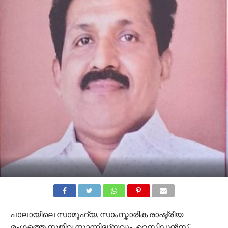
പാലായിലെ സാമൂഹ്യ, സാംസ്കാരിക രാഷ്ട്രീയ
രംഗത്തെ സജീവ സാന്നിദ്ധ്യവും, റെസിഡൻസ്