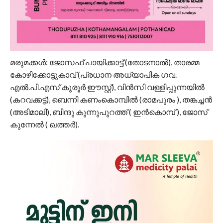
മരുമക്കൾ: ജോസഫ് പായിക്കാട്ട് (തോടനാൽ), താരമ്മ
കോഴിക്കോട്ടുകാവ് (പ്രധാന അധ്യാപിക ഗവ.
എൽ.പി.എസ് കുരൂർ ഈസ്റ്റ്), വിൻസി വള്ളിപ്പുന്നയിൽ
(കറവക്കട്ട്), ബെന്നി കണംകൊമ്പിൽ (രാമപുരം ), തങ്കച്ചൻ
(അടിമാലി), ബിന്ദു കുന്നുപുറത്ത് ( ഇൻകൊമ്പ് ), ജോസ്
കുന്നേൽ ( ഖത്തർ).