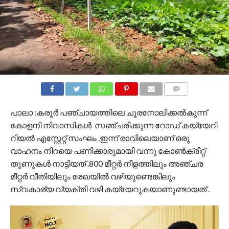
COMMENTS
പാലാ :കരൂർ പഞ്ചായത്തിലെ ചൂരനോലിക്കൽകുന്ന്
കോളനി നിവാസികൾ സഞ്ചരിക്കുന്ന റോഡ് കയ്യേറി
റിയൽ എസ്റ്റേറ്റ് സംഘം .ഇന്ന് രാവിലെയാണ് ഒരു
വാഹനം നിറയെ പണിക്കാരുമായി വന്നു കോൺക്രീറ്റ്
തൂണുകൾ നാട്ടിയത് .800 മീറ്റർ നീളത്തിലും അഞ്ചര
മീറ്റർ വീതിയിലും രേഖയിൽ വഴിയുണ്ടെങ്കിലും
സ്വകാര്യ വ്യക്തി വഴി കയ്യേറുകയാണുണ്ടായത് .