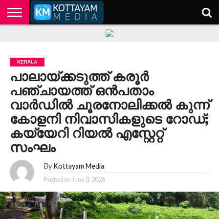
HOME
KERALA
KOTTAYAM
POLITICS
HEALTH
ENTERTAINMENT
TECH
EDUCATION
KERALA
പാലായ്ക്കടുത്ത് കരൂർ
പഞ്ചായത്ത് ഒൻപതാം
വാർഡിൽ ചൂരനോലിക്കൽ കുന്ന്
കോളനി നിവാസികളുടെ റോഡ്;
കയ്യേറി റിയൽ എസ്റ്റേറ്റ്
സംഘം
By
Kottayam Media
Posted on
June 3, 2026