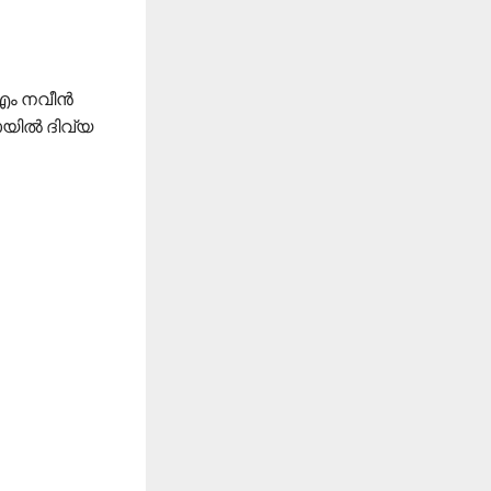
ിഎം നവീൻ
ോയിൽ ദിവ്യ