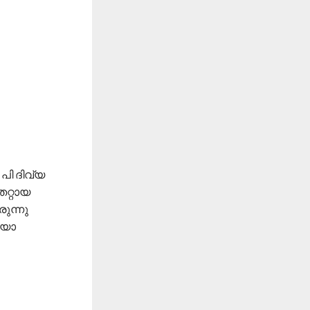
പി ദിവ്യ
െറ്റായ
രുന്നു
ിയോ