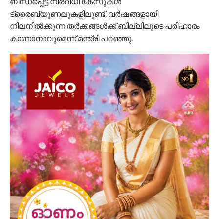
ബന്ധപ്പെട്ട നിരവധി കേസുകൾ
ട്രൈബ്യൂണലുകളിലുണ്ട്. വർഷങ്ങളായി
നിലനിൽക്കുന്ന തർക്കങ്ങൾക്ക് ബില്ലിലൂടെ പരിഹാരം
കാണാനാവുമെന്ന് മന്ത്രി പറഞ്ഞു.