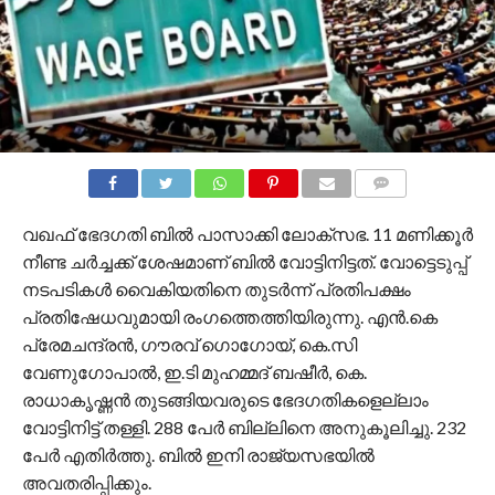
COMMENTS
വഖഫ് ഭേദഗതി ബിൽ പാസാക്കി ലോക്‌സഭ. 11 മണിക്കൂർ
നീണ്ട ചർച്ചക്ക് ശേഷമാണ് ബിൽ വോട്ടിനിട്ടത്. വോട്ടെടുപ്പ്
നടപടികൾ വൈകിയതിനെ തുടർന്ന് പ്രതിപക്ഷം
പ്രതിഷേധവുമായി രംഗത്തെത്തിയിരുന്നു. എൻ.കെ
പ്രേമചന്ദ്രൻ, ഗൗരവ് ഗൊഗോയ്, കെ.സി
വേണുഗോപാൽ, ഇ.ടി മുഹമ്മദ് ബഷീർ, കെ.
രാധാകൃഷ്ണൻ തുടങ്ങിയവരുടെ ഭേദഗതികളെല്ലാം
വോട്ടിനിട്ട് തള്ളി. 288 പേർ ബില്ലിനെ അനുകൂലിച്ചു. 232
പേർ എതിർത്തു. ബിൽ ഇനി രാജ്യസഭയിൽ
അവതരിപ്പിക്കും.