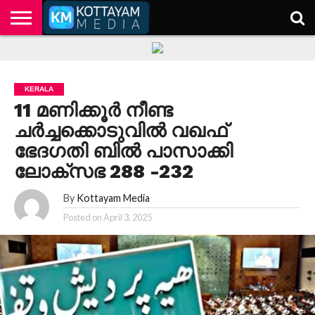
HOME
KERALA
KOTTAYAM
POLITICS
HEALTH
ENTERTAINMENT
TECH
EDUCATION
KERALA
11 മണിക്കൂർ നീണ്ട
ചർച്ചക്കൊടുവിൽ വഖഫ്
ഭേദഗതി ബിൽ പാസാക്കി
ലോക്‌സഭ 288 -232
By
Kottayam Media
Posted on
April 3, 2025