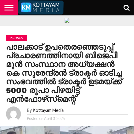
HOME
KERALA
KOTTAYAM
POLITICS
HEALTH
ENTERTAINMENT
TECH
EDUCATION
KERALA
പാലക്കാട് ഉപതെരഞ്ഞെടുപ്പ്
പ്രചാരണത്തിനായി ബിജെപി
മുന്‍ സംസ്ഥാന അധ്യക്ഷന്‍
കെ സുരേന്ദ്രന്‍ ട്രാക്ടര്‍ ഓടിച്ച
സംഭവത്തില്‍ ട്രാക്ടര്‍ ഉടമയ്ക്ക്
5000 രൂപാ പിഴയിട്ട്
എന്‍ഫോഴ്‌സ്‌മെന്റ്
By
Kottayam Media
Posted on
April 3, 2025