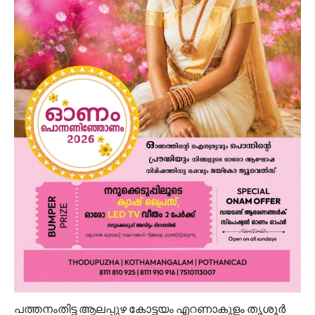
പത്തനംതിട്ട ആലപ്പുഴ കോട്ടയം എറണാകുളം തൃശൂർ