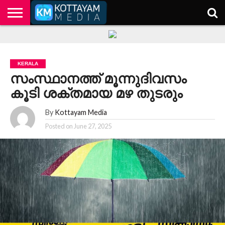
HOME
KERALA
KOTTAYAM
POLITICS
HEALTH
ENTERTAINMENT
TECH
EDUCATION
KERALA
സംസ്ഥാനത്ത് മൂന്നുദിവസം
കൂടി ശക്തമായ മഴ തുടരും
By
Kottayam Media
Posted on
June 27, 2025