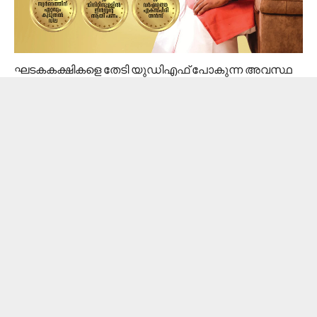
ഘടകകക്ഷികളെ തേടി യുഡിഎഫ് പോകുന്ന അവസ്ഥ
നിലമ്പൂരിലെ വിജയം സംസ്ഥാനത്തെ ജനങ്ങളുടെ
വിധിയല്ല എന്ന് തെളിയിക്കുന്നു. തങ്ങൾക്ക് മുന്നണി
മാറേണ്ട ഒരു സാഹചര്യവും നിലവിലില്ലെന്നും ജോസ്
കെ മാണി പറഞ്ഞു.