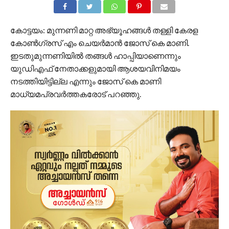
കോട്ടയം: മുന്നണി മാറ്റ അഭ്യൂഹങ്ങൾ തള്ളി കേരള
കോൺഗ്രസ് എം ചെയർമാൻ ജോസ് കെ മാണി.
ഇടതുമുന്നണിയിൽ തങ്ങൾ ഹാപ്പിയാണെന്നും
യുഡിഎഫ് നേതാക്കളുമായി ആശയവിനിമയം
നടത്തിയിട്ടില്ല എന്നും ജോസ് കെ മാണി
മാധ്യമപ്രവർത്തകരോട് പറഞ്ഞു.