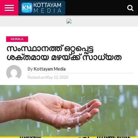
HOME
KERALA
KOTTAYAM
POLITICS
HEALTH
ENTERTAINMENT
TECH
EDUCATION
KERALA
സംസ്ഥാനത്ത് ഒറ്റപ്പെട്ട
ശക്തമായ മഴയ്ക്ക് സാധ്യത
By
Kottayam Media
Posted on
May 12, 2025