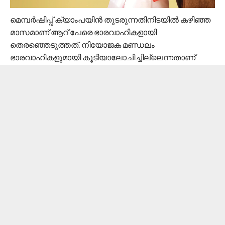
മെമ്പര്‍ഷിപ്പ് ക്യാംപയിന്‍ തുടരുന്നതിനിടയില്‍ കഴിഞ്ഞ
മാസമാണ് ആറ് പേരെ ഭാരവാഹികളായി
തെരഞ്ഞെടുത്തത്. നിയോജക മണ്ഡലം
ഭാരവാഹികളുമായി കൂടിയാലോചിച്ചില്ലെന്നതാണ്
പ്രതിഷേധത്തിന് കാരണം. യൂത്ത് ലീഗ് സംസ്ഥാന
ജനറല്‍ സെക്രട്ടറി പി കെ ഫിറോസിന്റെ ഇഷ്ടക്കാരെ
തിരുകി കയറ്റിയെന്ന ആക്ഷേപവും ഉയരുന്നുണ്ട്.