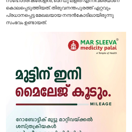
സഹോദരി കരോളിന്‍, ബന്ധു ലളിത എന്നിവരെയാണ്
കൊലപ്പെടുത്തിയത്. തിരുവനന്തപുരത്ത് ഏറ്റവും
പ്രധാനപ്പെട്ട മേഖലയായ നന്ദന്‍കോടിലായിരുന്നു
സംഭവം ഉണ്ടായത്.