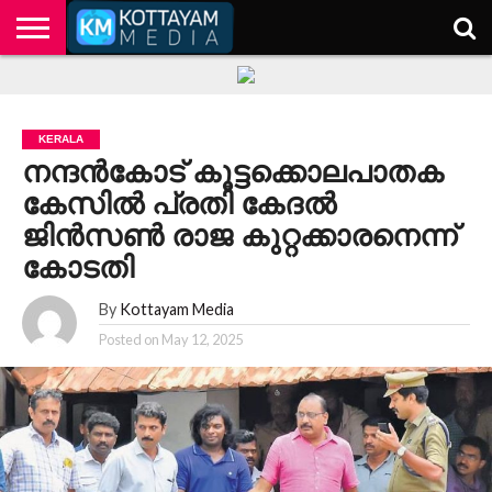
HOME
KERALA
KOTTAYAM
POLITICS
HEALTH
ENTERTAINMENT
TECH
EDUCATION
KERALA
നന്ദന്‍കോട് കൂട്ടക്കൊലപാതക
കേസില്‍ പ്രതി കേദല്‍
ജിന്‍സണ്‍ രാജ കുറ്റക്കാരനെന്ന്
കോടതി
By
Kottayam Media
Posted on
May 12, 2025