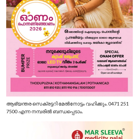
ആഭ്യന്തര സെക്രട്ടറി മേൽനോട്ടം വഹിക്കും. 0471 251
7500 എന്ന നമ്പരിൽ ബന്ധപ്പെടാം.