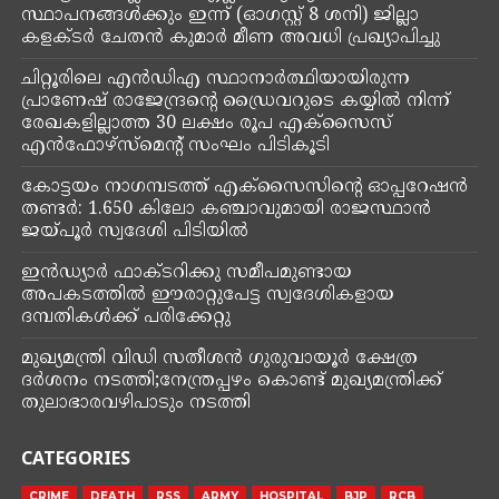
ദില്ലി: ഇന്ത്യയും പാകിസ്ഥാനും സംഘർഷം
അവസാനിപ്പിക്കണമെന്ന് ഐക്യരാഷ്ട്രസഭ. യുദ്ധം
താങ്ങാവുന്ന അവസ്ഥയിലല്ല ലോകമെന്ന് യുഎൻ
വക്താവ് ഫര്‍ഹാൻ അസിസ് ഹഖ് വാര്‍ത്താക്കുറിപ്പില്‍