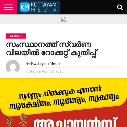
HOME
KERALA
KOTTAYAM
POLITICS
HEALTH
ENTERTAINMENT
TECH
EDUCATION
KERALA
സംസ്ഥാനത്ത് സ്വർണ
വിലയിൽ റോക്കറ്റ് കുതിപ്പ്
By
Kottayam Media
Posted on
April 10, 2025