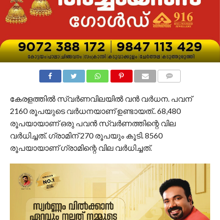
COMMENTS
കേരളത്തിൽ സ്വർണവിലയിൽ വൻ വർധന. പവന്
2160 രൂപയുടെ വർധനയാണ് ഉണ്ടായത്.. 68,480
രൂപയായാണ് ഒരു പവൻ സ്വർണത്തിന്റെ വില
വർധിച്ചത്. ഗ്രാമിന് 270 രൂപയും കൂടി. 8560
രൂപയായാണ് ഗ്രാമിന്റെ വില വർധിച്ചത്.