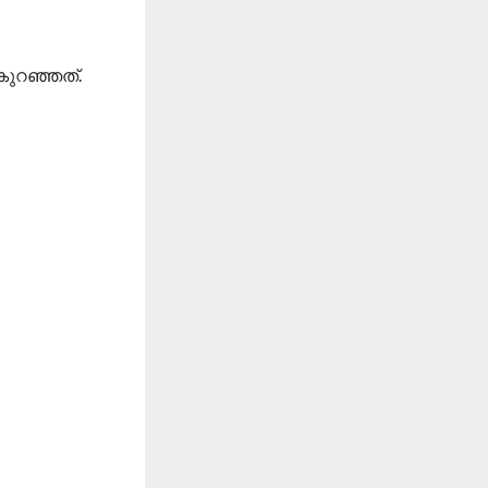
 കുറഞ്ഞത്.