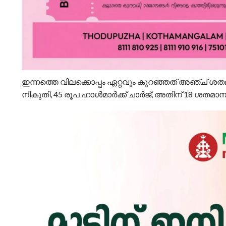
ഇന്നത്തെ വിലക്കൊപ്പം ഏറ്റവും കുറഞ്ഞത് അഞ്ച് ശതമാ
നികുതി, 45 രൂപ ഹാള്‍മാര്‍ക്ക് ചാര്‍ജ്, അതിന് 18 ശതമാ