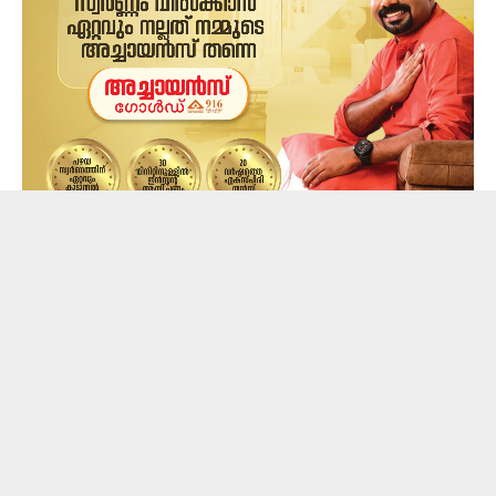
തസ്ലീമ പറഞ്ഞ കാര്യങ്ങൾ അന്വേഷണസംഘം
പൂർണമായും വിശ്വാസത്തിലെടുത്തിട്ടില്ല. താനും
സിനിമാ മേഖലയിൽ നിന്നുള്ള ആളാണെന്നും
ഷൈനെയും ശ്രീനാഥ് ഭാസിയെയും അറിയാമെന്നും
എന്നാൽ ഈ കേസുമായി അവർക്ക് യാതൊരു
ബന്ധവുമില്ല എന്നാണ് തസ്ലീമ പറഞ്ഞിരുന്നത്.
നേരത്തെ ഇവരുമായി ലഹരി ഉപയോഗിച്ചിരുന്നു
എന്നാണ് തസ്ലീമ മൊഴി നൽകിയിരുന്നത്.