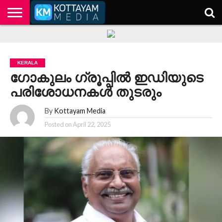
HOME
KERALA
KOTTAYAM
POLITICS
HEALTH
ENTERTAINMENT
TECH
EDUCATION
KERALA
ഗോകുലം ഗ്രൂപ്പില്‍ ഇഡിയുടെ
പരിശോധനകള്‍ തുടരും
By
Kottayam Media
Posted on
April 22, 2025