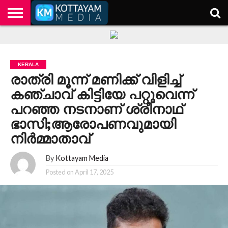
HOME
KERALA
KOTTAYAM
POLITICS
HEALTH
ENTERTAINMENT
TECH
EDUCATION
KERALA
രാത്രി മൂന്ന് മണിക്ക് വിളിച്ച്
കഞ്ചാവ് കിട്ടിയേ പറ്റൂവെന്ന്
പറഞ്ഞ നടനാണ് ശ്രീനാഥ്
ഭാസി;ആരോപണവുമായി
നിർമ്മാതാവ്
By
Kottayam Media
Posted on
April 17, 2025