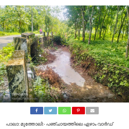
പാലാ: മുത്തോലി:- പഞ്ചായത്തിലെ ഏഴാം വാർഡ്