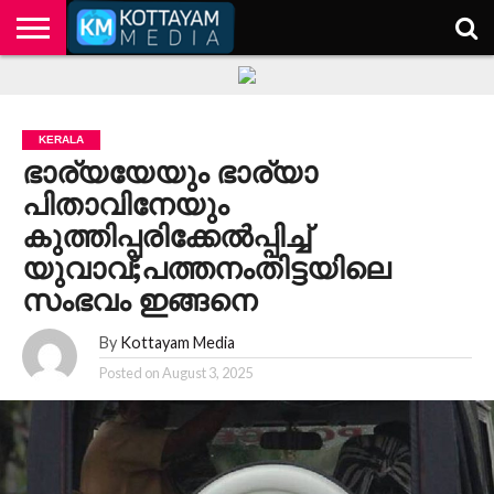
HOME
KERALA
KOTTAYAM
POLITICS
HEALTH
ENTERTAINMENT
TECH
EDUCATION
KERALA
ഭാര്യയേയും ഭാര്യാ
പിതാവിനേയും
കുത്തിപ്പരിക്കേല്‍പ്പിച്ച്
യുവാവ്;പത്തനംതിട്ടയിലെ
സംഭവം ഇങ്ങനെ
By
Kottayam Media
Posted on
August 3, 2025