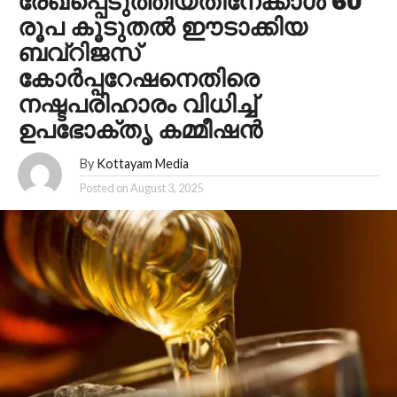
രേഖപ്പെടുത്തിയതിനേക്കാള്‍ 60
രൂപ കൂടുതല്‍ ഈടാക്കിയ
ബവ്‌റിജസ്
കോര്‍പ്പറേഷനെതിരെ
നഷ്ടപരിഹാരം വിധിച്ച്
ഉപഭോക്തൃ കമ്മീഷന്‍
By
Kottayam Media
Posted on
August 3, 2025