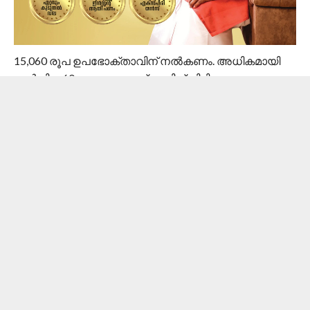
15,060 രൂപ ഉപഭോക്താവിന് നല്‍കണം. അധികമായി
നല്‍കിയ 60 രൂപ ഉപഭോക്താവിന് തിരികെ
നല്‍കുന്നതിന് പുറമെ 5,000 രൂപ നഷ്ടപരിഹാരവും
10,000 രൂപ കോടതി ചെലവും 9 ശതമാനം പലിശ
സഹിതം ഉപഭോക്താവിന് നല്‍കണമെന്നും കമ്മീഷന്‍
ഉത്തരവിട്ടു.