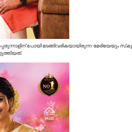
െരുന്നാളിന് പോയി മടങ്ങിവരികയായിരുന്ന മേരിയേയും സ്‌കൂട്ട
ളുത്തിയത്.