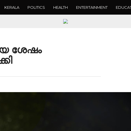
KERALA
POLITICS
HEALTH
ENTERTAINMENT
EDUCA
ിയ ശേഷം
കി