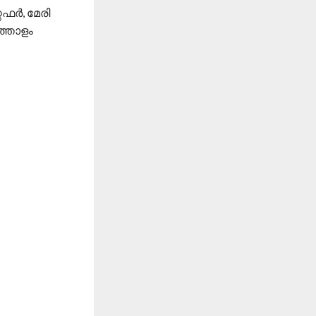
ര്‍, മേരി
ത്തോളം