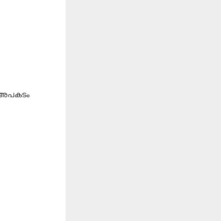
െ അപകടം