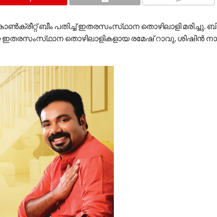
COMMENTS
ോൺക്രീറ്റ് ബീം പതിച്ച് ഇതരസംസ്‌ഥാന തൊഴിലാളി മരിച്ചു. 
ിരുന്ന ഇതരസംസ്‌ഥാന തൊഴിലാളികളായ രമേഷ് റാവു, ശിഷിൻ നാ