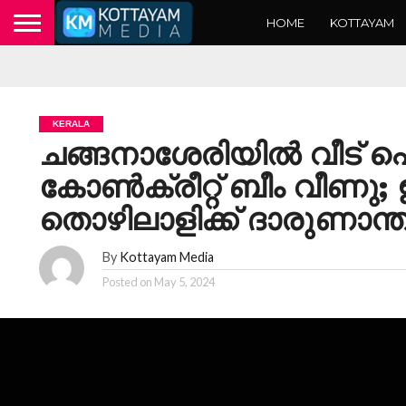
HOME
KOTTAYAM
KERALA
ചങ്ങനാശേരിയിൽ വീട് പൊ
കോൺക്രീറ്റ് ബീം വീണു
തൊഴിലാളിക്ക് ദാരുണാന്ത
By
Kottayam Media
Posted on
May 5, 2024