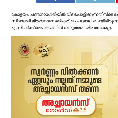
കോട്ടയം: ചങ്ങനാശേരിയിൽ വീട് പൊളിക്കുന്നതിനിടെ ക
സ്വദേശി ജിതന്ദറാണ് മരിച്ചത്. ഒപ്പം ജോലി ചെയ്‌ത
എന്നിവർക്ക് അപകടത്തിൽ ഗുരുതരമായി പരുക്കേറ്റു.