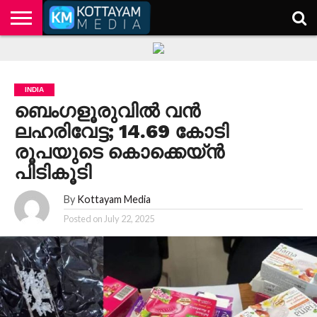
HOME
KERALA
KOTTAYAM
POLITICS
HEALTH
ENTERTAINMENT
TECH
EDUCATION
INDIA
ബെംഗളൂരുവിൽ വൻ
ലഹരിവേട്ട; 14.69 കോടി
രൂപയുടെ കൊക്കെയ്ൻ
പിടികൂടി
By
Kottayam Media
Posted on
July 22, 2025