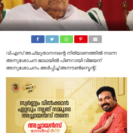
വി.എസ് അച്യുതാനന്ദന്റെ നിര്യാണത്തിൽ നടന്ന
അനുശോചന ജാഥയിൽ പിണറായി വിജയന്‌
അനുശോചനം അർപ്പിച്ച് അനൗൺസ്മെന്റ്.