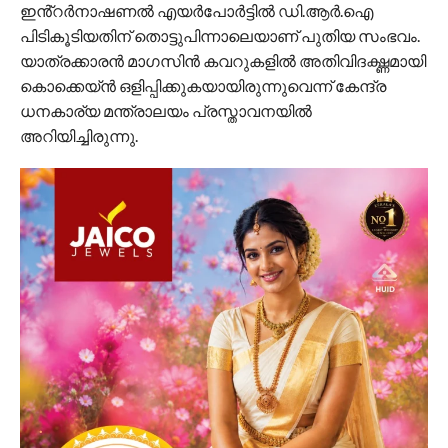
ഇൻ്റർനാഷണൽ എയർപോർട്ടിൽ ഡി.ആർ.ഐ
പിടികൂടിയതിന് തൊട്ടുപിന്നാലെയാണ് പുതിയ സംഭവം.
യാത്രക്കാരൻ മാഗസിൻ കവറുകളിൽ അതിവിദഗ്ദ്ധമായി
കൊക്കെയ്ൻ ഒളിപ്പിക്കുകയായിരുന്നുവെന്ന് കേന്ദ്ര
ധനകാര്യ മന്ത്രാലയം പ്രസ്താവനയിൽ
അറിയിച്ചിരുന്നു.