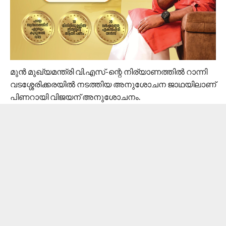
മുൻ മുഖ്യമന്ത്രി വി.എസ്-ന്റെ നിര്യാണത്തിൽ റാന്നി
വടശ്ശേരിക്കരയിൽ നടത്തിയ അനുശോചന ജാഥയിലാണ്‌
പിണറായി വിജയന് അനുശോചനം.