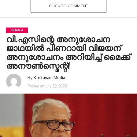
CLICK TO COMMENT
KERALA
വി.എസിന്റെ അനുശോചന
ജാഥയിൽ പിണറായി വിജയന്‌
അനുശോചനം അറിയിച്ച് മൈക്ക്
അനൗൺസ്മെന്റ്!
By
Kottayam Media
Posted on
July 22, 2025