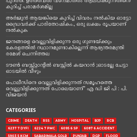
പുറത്ത്. ഉത്തരവിൽ വന്ദേമാതരം ആലപിക്കുന്നതിനെ
കുറിച്ച് പരാമർശമില്ല
അർജുൻ ആയങ്കിയെ കുറിച്ച് വിവരം നൽകിയ ഓട്ടോ
ഡ്രൈവർക്ക് പാരിതോഷികം., ഒരു ലക്ഷം രൂപയാണ്
നൽകുക
ജനങ്ങളെ വെല്ലുവിളിക്കുന്ന ഒരു ഗുണ്ടയ്ക്കും
കേരളത്തിൽ സ്ഥാനമുണ്ടാകില്ലെന്ന് ആഭ്യന്തരമന്ത്രി
രമേശ് ചെന്നിത്തല
ടൗൺ ബസ്സ്റ്റാന്റിൽ ബസ്സിൽ കയറാൻ ;ഓടല്ലേ ചേട്ടാ
ഓടയിൽ വീഴും
പൊലീസിനെ വെല്ലുവിളിക്കുന്നത് സമൂഹത്തെ
വെല്ലുവിളിക്കുന്നത് പോലെയാണ്” എ ഡി ജി പി : പി.
വിജയൻ
CATEGORIES
CRIME
DEATH
RSS
ARMY
HOSPITAL
BJP
RCB
6237 7 DYFI
6224 7 PMC
6095 6 SP
6087 6 ACCIDENT
5903 5 KCM
SABARIMALA GOLR
PUNJAB
DGP
FLOOD