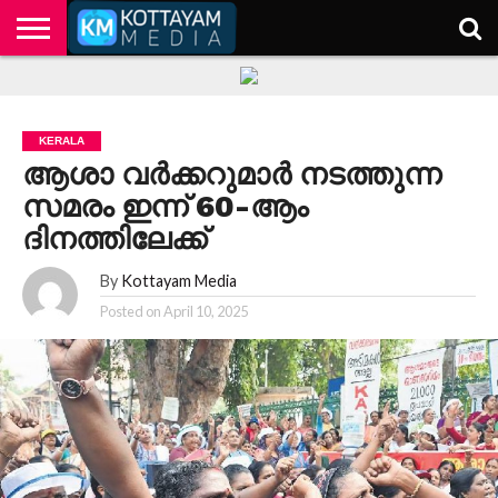
HOME
KERALA
KOTTAYAM
POLITICS
HEALTH
ENTERTAINMENT
TECH
EDUCATION
KERALA
ആശാ വർക്കറുമാർ നടത്തുന്ന
സമരം ഇന്ന് 60-ആം
ദിനത്തിലേക്ക്
By
Kottayam Media
Posted on
April 10, 2025