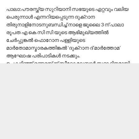
പാലാ:പൗരസ്ത്യ സുറിയാനി സഭയുടെ ഏറ്റവും വലിയ
പെരുന്നാൾ എന്നറിയപ്പെടുന്ന ദുക്റാന
തിരുനാളിനോടനുബന്ധിച്ച് നാളെ ജൂലൈ 3 ന് പാലാ
രൂപത എ കെ സി സി യുടെ ആഭിമുഖ്യത്തിൽ
ചേർപ്പുങ്കൽ ഫൊറോന പള്ളിയുടെ
മാർതോമാസ്മാരകത്തിങ്കൽ ‘ദുക്റാന ദ് മാർത്തോമ’
ആഘോഷ പരിപാടികൾ നടക്കും.
ഉച്ചകഴിഞ്ഞ് രണ്ടരയ്ക്ക് സീറോ മലബാർ സഭാ ദിനമായി
ആചരിക്കുന്നതിനോടനുബന്ധിച്ചുള്ള പൊതുസമ്മേളനം
രൂപതാ പ്രസിഡൻറ് ഇമ്മാനുവേൽ നിധീരി, ഡയറക്ടർ
ഫാ. ജോർജ് ഞാറക്കുന്നേൽ എന്നിവരുടെ
സാന്നിധ്യത്തിൽ ചേർപ്പുങ്കൽ ഫൊറോന വികാരി
ഫാ.മാത്യു തെക്കേൽ ഉദ്ഘാടനം ചെയ്യും.സഭാ
നേതാവ് പ്രൊഫ. സി.പി. അനിയൻകുഞ്ഞ്
മുഖ്യപ്രഭാഷണം നടത്തും.