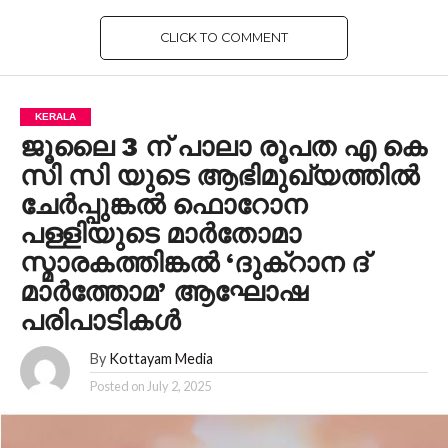
CLICK TO COMMENT
KERALA
ജൂലൈ 3 ന് പാലാ രൂപത എ കെ
സി സി യുടെ ആഭിമുഖ്യത്തിൽ
ചേർപ്പുങ്കൽ ഫൊറോന
പള്ളിയുടെ മാർതോമാ
സ്മാരകത്തിങ്കൽ ‘ദുക്റാന ദ്
മാർത്തോമ’ ആഘോഷ
പരിപാടികൾ
By
Kottayam Media
Posted on
July 2, 2025