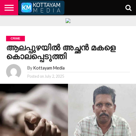
HOME
KERALA
KOTTAYAM
POLITICS
HEALTH
ENTERTAINMENT
TECH
EDUCATION
CRIME
ആലപ്പുഴയില്‍ അച്ഛന്‍ മകളെ
കൊലപ്പെടുത്തി
By
Kottayam Media
Posted on
July 2, 2025