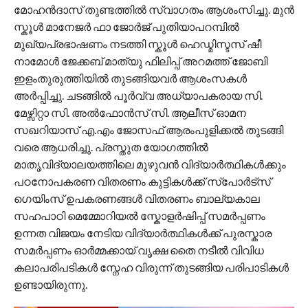
മോഹൻദാസ് തുണ്ടത്തിൽ സ്വാഗതം ആശംസിച്ചു. മുൻ
സ്കൂൾ മാനേജർ ഫാ ജോർജ് പുതിയാപറമ്പിൽ
മുഖ്യപ്രഭാഷണം നടത്തി സ്കൂൾ ഹെഡ്മിസ്ടസ് ഷീ
നാമോൾ ജേക്കബ് മാത്യു ഫിലിപ്പ് അറമത്ത് ജോബി
ഇളംതുരുത്തിയിൽ തുടങ്ങിയവർ ആശംസകൾ
അർപ്പിച്ചു. ചടങ്ങിൽ പൂർവ്വ അധ്യാപകരായ സി.
മേഴ്സിറ്റാ സി. അൽഫോൻസ് സി. ആലീസ് ഓമന
സഖറിയാസ് എ.എം ജോസഫ് ആരംപുളിക്കൽ തുടങ്ങി
വരെ ആധരിച്ചു. പ്രസ്തുത യോഗത്തിൽ
മാതൃവിദ്യാലയത്തിലെ മുഴുവൻ വിദ്യാർത്ഥികൾക്കും
പഠനോപകരണ വിതരണം കുട്ടികൾക്ക് സ്പോർട്സ്
ഗെയിംസ് ഉപകരണങ്ങൾ വിതരണം ബാല്യകാല
സഹപാഠി മെമ്മോറിയൽ സ്കോളർഷിപ്പ് സമർപ്പണം
ഉന്നത വിജയം നേടിയ വിദ്യാർത്ഥികൾക്ക് പുരസ്കാര
സമർപ്പണം ഓർമ്മക്കായ് വൃക്ഷ തൈ നടീൽ വിവിധ
കലാപരിപടികൾ സ്നേഹ വിരുന്ന് തുടങ്ങിയ പരിപാടികൾ
ഉണ്ടായിരുന്നു.