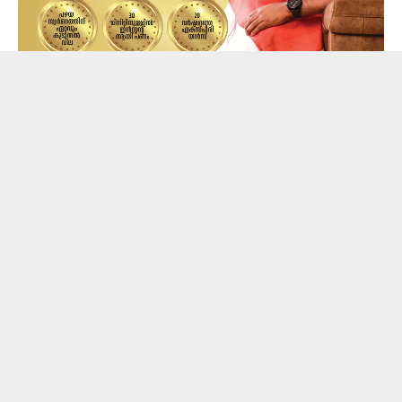
പാലാ രൂപതയുടെ നേതൃത്വത്തിൽ സാന്തോം ഫുഡ്
ഫാക്ടറി ഉദ്ഘാടനം ചെയ്ത് സംസാരിക്കുകയായിരുന്നു
വി.എൻ വാസവൻ. പാലാ രൂപത ഇതിന് മുമ്പ്
നടത്തിയിട്ടുള്ള സംരംഭങ്ങളെല്ലാം വിജയിച്ച
ചരിത്രമുള്ളതിനാൽ ഈ സംരഭവും
വിജയിക്കുമെന്നുള്ളതിൽ സംശയമില്ല.