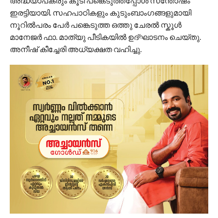
അദ്ധ്യാപകരും കൂടി പങ്കെടുത്തപ്പോൾ സന്തോഷം
ഇരട്ടിയായി. സഹപാഠികളും കുടുംബാംഗങ്ങളുമായി
നൂറിൽപരം പേർ പങ്കെടുത്ത ഒത്തു ചേരൽ സ്കൂൾ
മാനേജർ ഫാ. മാത്യു പീടികയിൽ ഉദ്ഘാടനം ചെയ്തു.
അനീഷ് കീച്ചേരി അധ്യക്ഷത വഹിച്ചു.