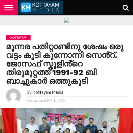
HOME
KERALA
KOTTAYAM
POLITICS
HEALTH
ENTERTAINMENT
TECH
EDUCATION
KOTTAYAM
മൂന്നര പതിറ്റാണ്ടിനു ശേഷം ഒരു
വട്ടം കൂടി കുന്നോന്നി സെൻ്റ്.
ജോസഫ് സ്കൂളിൻ്റെ
തിരുമുറ്റത്ത് 1991-92 ബി
ബാച്ചുകാർ ഒത്തുകൂടി
By
Kottayam Media
Posted on
July 14, 2025