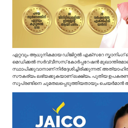
ഏറ്റവും ആധുനികമായ ഡിജിറ്റൽ എക്സറേ സ്കാനിംഗ് മെ
മെഡിക്കൽ സർവ്വീസസ് കോർപ്പറേഷൻ മുഖാന്തിരമാണ് വാങ
സ്ഥാപിക്കുവാനാണ് നിർദ്ദേശിച്ചിരിക്കുന്നത്. അത്
സൗകര്യം ലഭ്യക്കുകയാണ് ലക്ഷ്യം. പുതിയ ഉപകര
സൂപ്രണ്ടിനെ ചുമതലപ്പെടുത്തിയതായും ചെയർമാൻ അറ