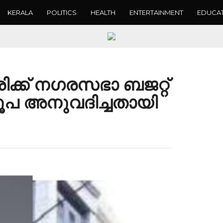
KERALA
POLITICS
HEALTH
ENTERTAINMENT
EDUCA
്ക് നഗരസഭാ ബജറ്റ്
രൂപ അനുവദിച്ചതായി