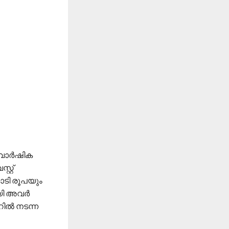
െ വാർഷിക
റ്റ്
ോടി രൂപയും
ായി അവർ
റിൽ നടന്ന