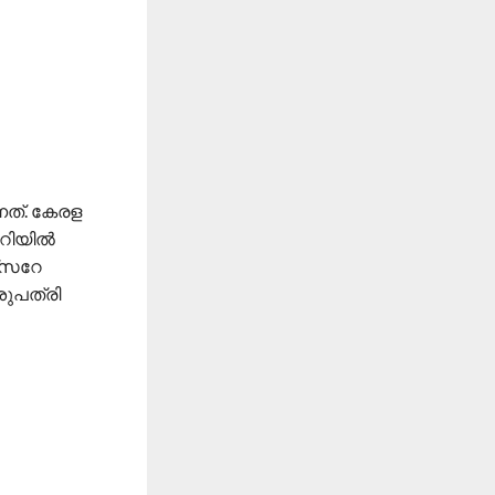
നത്. കേരള
ുറിയിൽ
ക്സറേ
ുപത്രി