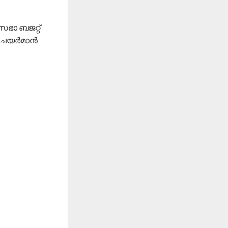
ഭാ ബജറ്റ്
ി ചെയർമാൻ