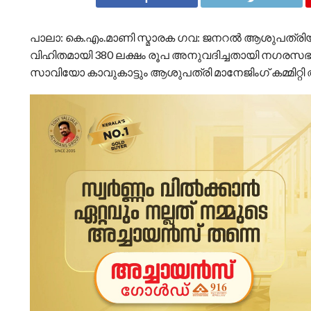
പാലാ: കെ.എം.മാണി സ്മാരക ഗവ: ജനറൽ ആശുപത്രി
വിഹിതമായി 380 ലക്ഷം രൂപ അനുവദിച്ചതായി നഗരസഭാ 
സാവിയോ കാവുകാട്ടും ആശുപത്രി മാനേജിംഗ് കമ്മിറ്റി