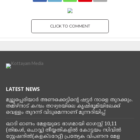
CLICK TO COMMENT
KERALA
തൃശൂരിൽ യുദ്ധവിരുദ്ധ
റാലിക്കാരെ പൊലീസ് കരുതൽ
തടങ്കലിലെടുത്തു;റാലി
തടയുമെന്നു ബിജെപി
പ്രഖ്യാപിച്ചിരുന്നു
By
Kottayam Media
Posted on
May 11, 2025