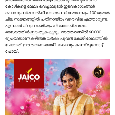
കോഴികളെ ലേലം വെച്ചാലുടൻ ഇടവകാ​ഗംങ്ങൾ
പൊന്നും വില നൽകി ഇവയെ സ്വന്തമാക്കും. 100 മുതൽ
ചില സമയങ്ങളിൽ പതിനായിരം വരെ വില എത്താറുണ്ട്.
എന്നാൽ വീറും വാശിയും നിറഞ്ഞ ചില ലേല
മത്സരത്തിൽ ഈ തുക കൂടും. അത്തരത്തിൽ 60,000
രൂപയ്ക്കാണ് കഴിഞ്ഞ വർഷം പൂവൻ കോഴി ലേലത്തിൽ
പോയത്. ഈ തവണ അത് 1 ലക്ഷവും കടന്ന് മുന്നോട്ട്
പോയി.