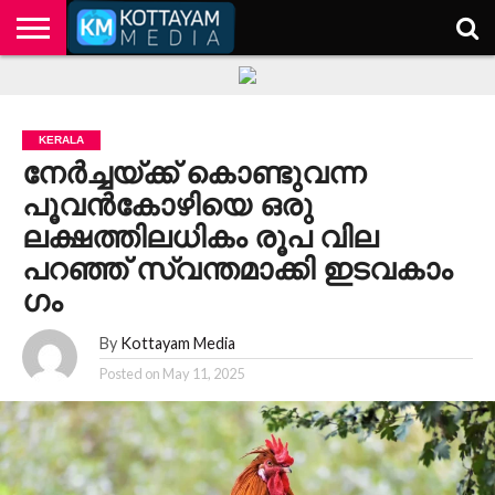
HOME
KERALA
KOTTAYAM
POLITICS
HEALTH
ENTERTAINMENT
TECH
EDUCATION
KERALA
നേർച്ചയ്ക്ക് കൊണ്ടുവന്ന
പൂവൻകോഴിയെ ഒരു
ലക്ഷത്തിലധികം രൂപ വില
പറഞ്ഞ് സ്വന്തമാക്കി ഇടവകാം​
ഗം
By
Kottayam Media
Posted on
May 11, 2025