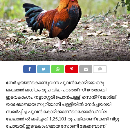
COMMENTS
നേർച്ചയ്ക്ക് കൊണ്ടുവന്ന പൂവൻകോഴിയെ ഒരു
ലക്ഷത്തിലധികം രൂപ വില പറഞ്ഞ് സ്വന്തമാക്കി
ഇടവകാം​ഗം. നട്ടാശ്ശേരി പൊൻപള്ളി സെൻ്റ് ജോ‌‍ർജ്
യാക്കോബായ സുറിയാനി പള്ളിയിൽ നേർച്ചയായി
സമർപ്പിച്ച പൂവൻ കോഴിക്കാണ് റെക്കോർഡ് വില
ലേലത്തിൽ ലഭിച്ചത്. 1,25,101 രൂപയ്ക്കാണ് കോഴി വിറ്റു
പോയത്. ഇടവകാം​ഗമായ സോണി ​ജേക്കബാണ്