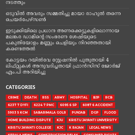
യുദ്ധവിരുദ്ധ റാലിക്കാരെ പൊലീസ് തടഞ്ഞു. തൃശൂർ
സാഹിത്യ അക്കാദമി പരിസരത്ത് യുദ്ധവിരുദ്ധ
റാലിക്കെത്തിയവരെയാണ് പൊലീസ് തടഞ്ഞത്.
യുദ്ധവിരുദ്ധ ജനകീയ മുന്നണി പ്രവർത്തകരായ
പ്രമോദ് പുഴങ്കര, ജയപ്രകാശ് ഒളരി, ഐ.ഗോപിനാഥ്,
സുജോ എന്നിവർ അടക്കം ആറു പേരെ കരുതൽ
തടങ്കലിലെടുത്തു.