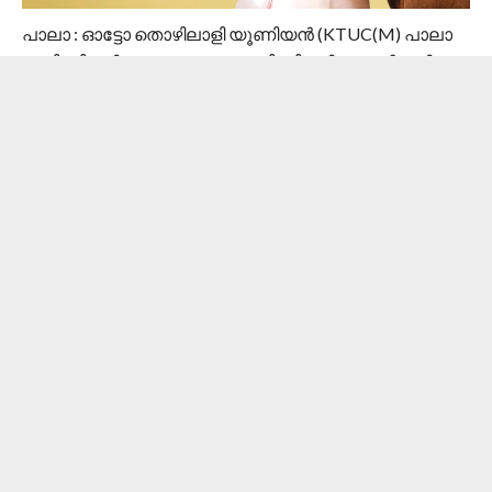
പാലാ : ഓട്ടോ തൊഴിലാളി യൂണിയൻ (KTUC(M) പാലാ
മുനിസിപ്പൽ സമ്മേളനവും മുനിസിപ്പൽ ചെയർമാൻ
തോമസ് പീറ്ററിനു സ്വീകരണവും നൽകി. യൂണിയൻ
പ്രസിഡന്റ് ജോസുകുട്ടി പൂവേലിൽ അധ്യക്ഷത വഹിച്ച
യോഗം മുനിസിപ്പൽ ചെയർമാൻ ഉദ്ഘാടനം ചെയ്തു.