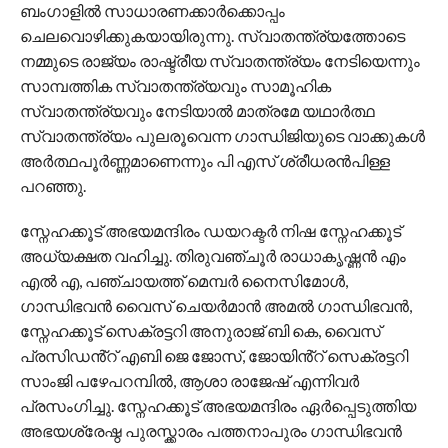
ബംഗാളിൽ സാധാരണക്കാർക്കൊപ്പം
ചെലവൊഴിക്കുകയായിരുന്നു. സ്വാതന്ത്ര്യത്തോടെ
നമ്മുടെ രാജ്യം രാഷ്ട്രീയ സ്വാതന്ത്ര്യം നേടിയെന്നും
സാമ്പത്തിക സ്വാതന്ത്ര്യവും സാമൂഹിക
സ്വാതന്ത്ര്യവും നേടിയാൽ മാത്രമേ യഥാർത്ഥ
സ്വാതന്ത്ര്യം പുലരൂവെന്ന ഗാന്ധിജിയുടെ വാക്കുകൾ
അർത്ഥപൂർണ്ണമാണെന്നും പി എസ് ശ്രീധരൻപിള്ള
പറഞ്ഞു.
സ്നേഹക്കൂട് അഭയമന്ദിരം ഡയറക്ടർ നിഷ സ്നേഹക്കൂട്
അധ്യക്ഷത വഹിച്ചു. തിരുവഞ്ചൂർ രാധാകൃഷ്ണൻ എം
എൽ എ, പഞ്ചായത്ത് മെമ്പർ നൈസിമോൾ,
ഗാന്ധിഭവൻ വൈസ് ചെയർമാൻ അമൽ ഗാന്ധിഭവൻ,
സ്നേഹക്കൂട് സെക്രട്ടറി അനുരാജ് ബി കെ, വൈസ്
പ്രസിഡൻ്റ് എബി ജെ ജോസ്, ജോയിൻ്റ് സെക്രട്ടറി
സാംജി പഴേപറമ്പിൽ, ആശാ രാജേഷ് എന്നിവർ
പ്രസംഗിച്ചു. സ്നേഹക്കൂട് അഭയമന്ദിരം ഏർപ്പെടുത്തിയ
അഭയശ്രേഷ്ഠ പുരസ്ക്കാരം പത്തനാപുരം ഗാന്ധിഭവൻ