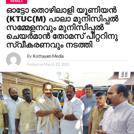
KERALA
ഓട്ടോ തൊഴിലാളി യൂണിയൻ
(KTUC(M) പാലാ മുനിസിപ്പൽ
സമ്മേളനവും മുനിസിപ്പൽ
ചെയർമാൻ തോമസ് പീറ്ററിനു
സ്വീകരണവും നടത്തി
By
Kottayam Media
Posted on
March 23, 2025