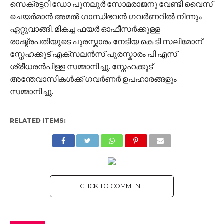
സെക്രട്ടറി ഡോ പുനലൂർ സോമരാജനു വേണ്ടി വൈസ്
ചെയർമാൻ അമൽ ഗാന്ധിഭവൻ ഗവർണറിൽ നിന്നും
ഏറ്റുവാങ്ങി. മികച്ച ഫയർ ഓഫീസർക്കുള്ള
രാഷ്ട്രപതിയുടെ പുരസ്കാരം നേടിയ കെ ടി സലിമോന്
സ്നേഹക്കൂട് എക്സലൻസ് പുരസ്കാരം പി എസ്
ശ്രീധരൻപിള്ള സമ്മാനിച്ചു. സ്നേഹക്കൂട്
അന്തേവാസികൾക്ക് ഗവർണർ ഉപഹാരങ്ങളും
സമ്മാനിച്ചു.
RELATED ITEMS:
CLICK TO COMMENT