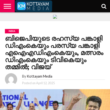
HOME
KERALA
KOTTAYAM
POLITICS
HEALTH
ENTERTAINMENT
TECH
EDUCATION
INDIA
ബിജെപിയുടെ രഹസ്യ പങ്കാളി
ഡിഎംകെയും പരസ്യ പങ്കാളി
എഐഎഡിഎംകെയും, മത്സരം
ഡിഎംകെയും ടിവികെയും
തമ്മില്‍; വിജയ്
By
Kottayam Media
Posted on
April 12, 2025