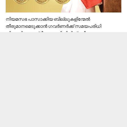
നിയമസഭ പാസാക്കിയ ബില്ലുകളിന്മേൽ
തീരുമാനമെടുക്കാൻ ഗവർണർക്ക് സമയപരിധി
നിശ്ചയിച്ച സുപ്രീംകോടതി വിധി പ്രതീക്ഷ
നൽകുന്നതെന്ന് സിപിഐഎം ജനറൽ സെക്രട്ടറി
എംഎ ബേബി. കേരള ​ഗവർണർ രാജേന്ദ്ര
അർലേക്കറിന്റെ പ്രസ്താവന സുപ്രീംകോടതി വിധിയുടെ
സ്പിരിറ്റ് ഉൾക്കൊള്ളുന്നതല്ലെന്ന് എംഎ ബേബി
പറഞ്ഞു.