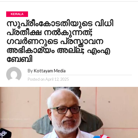
KERALA
സുപ്രീംകോടതിയുടെ വിധി
പ്രതീക്ഷ നൽകുന്നത്;
ഗവർണറുടെ പ്രസ്താവന
അഭികാമ്യം അല്ല; എംഎ
ബേബി
By
Kottayam Media
Posted on
April 12, 2025