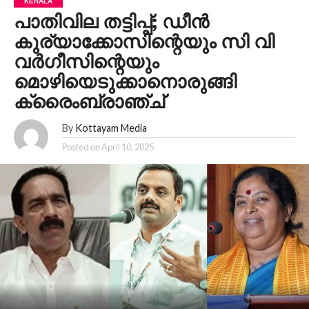
KERALA
പാതിവില തട്ടിപ്പ്; ഡീന്‍
കുര്യാക്കോസിന്റെയും സി വി
വര്‍ഗീസിന്റെയും
മൊഴിയെടുക്കാനൊരുങ്ങി
ക്രൈംബ്രാഞ്ച്
By
Kottayam Media
Posted on
April 10, 2025