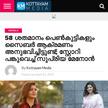
HOME
KERALA
KOTTAYAM
POLITICS
HEALTH
ENTERTAINMENT
TECH
EDUCATION
KERALA
58 ശതമാനം പെൺകുട്ടികളും
സൈബർ ആക്രമണം
അനുഭവിച്ചിട്ടുണ്ട്; സ്റ്റോറി
പങ്കുവെച്ച് സുപ്രിയ മേനോൻ
By
Kottayam Media
Posted on
April 10, 2025