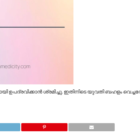
ി ഉപദ്രവിക്കാൻ ശ്രമിച്ചു. ഇതിനിടെ യുവതി ബഹളം വെച്ചത