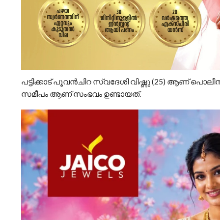
പട്ടിക്കാട് പൂവൻചിറ സ്വദേശി വിഷ്ണു (25) ആണ് പൊ
സമീപം ആണ് സംഭവം ഉണ്ടായത്.