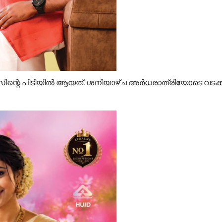
ലീസിന്റെ പിടിയിൽ ആയത്. ശനിയാഴ്ച അർധരാത്രിയോടെ വടക്