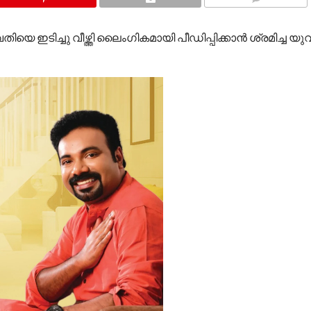
COMMENTS
യെ ഇടിച്ചു വീഴ്ത്തി ലൈം​ഗികമായി പീഡിപ്പിക്കാൻ ശ്രമിച്ച യു