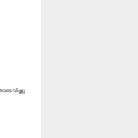
ോടെ വിഷ്ണു