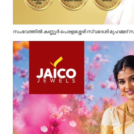
സംഭവത്തിൽ കണ്ണൂർ പെരളശ്ശേരി സ്വദേശി മുഹമ്മദ് സഹ