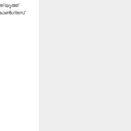
് യൂത്ത്
കോണ്‍ഗ്രസ്