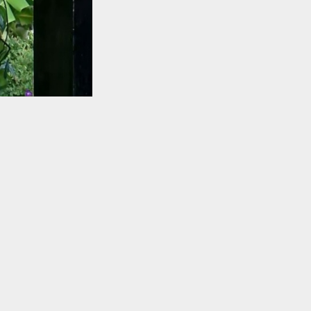
TO TOP
െന്നും