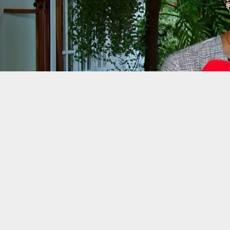
കൊച്ചി: പഹൽ​ഗാം ഭീകരാക്രമണത്തിന് ‘ഓപ്പറേഷൻ സി
ഭീകരാക്രമണത്തിൽ കൊല്ലപ്പെട്ട മലയാളി എൻ രാമചന്ദ