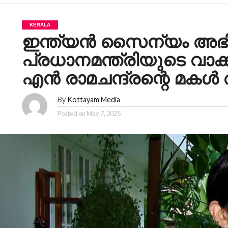
KERALA
ഇന്ത്യൻ സൈന്യം അഭി
പ്രധാനമന്ത്രിയുടെ വാക
എൻ രാമചന്ദ്രന്റെ മക
By
Kottayam Media
Posted on
May 7, 2025