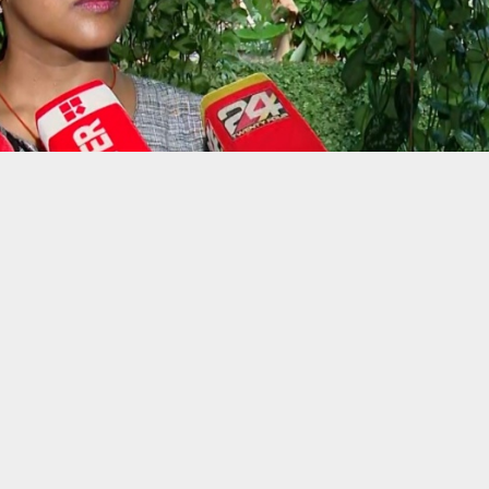
ന്ദൂരി’ലൂടെ ഇന്ത്യ നൽകിയ മറുപടി അഭിമാനകരമെന്ന്
്രന്റെ മകൾ ആരതി. വാ‍ർത്ത കേട്ടപ്പോൾ സന്തോഷം തോന്നിയ