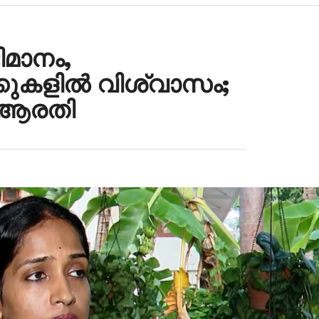
മാനം,
്കുകളിൽ വിശ്വാസം;
ൾ ആരതി