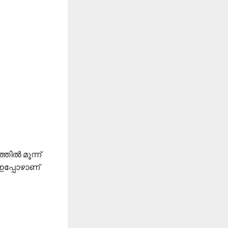
തിൽ മൂന്ന്
 ഇപ്പോഴാണ്