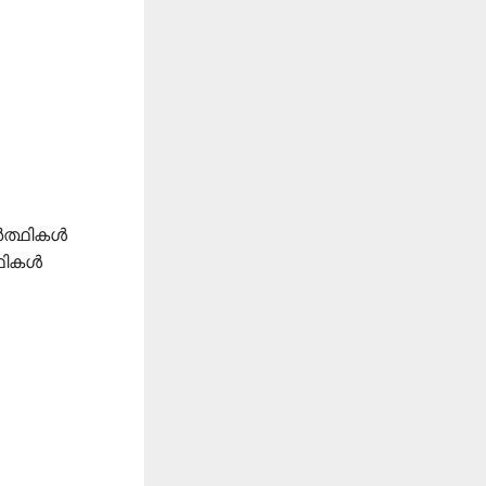
ാർത്ഥികൾ
്ഥികൾ