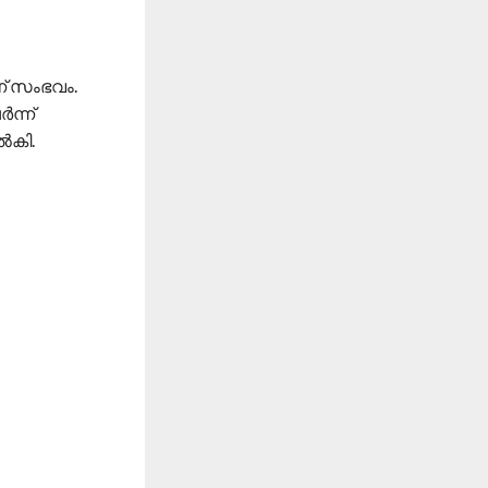
ണ് സംഭവം.
ന്ന്
ൽകി.