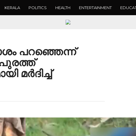
KERALA
POLITICS
HEALTH
ENTERTAINMENT
EDUCA
മോശം പറഞ്ഞെന്ന്
ുരത്ത്
ി മർദിച്ച്