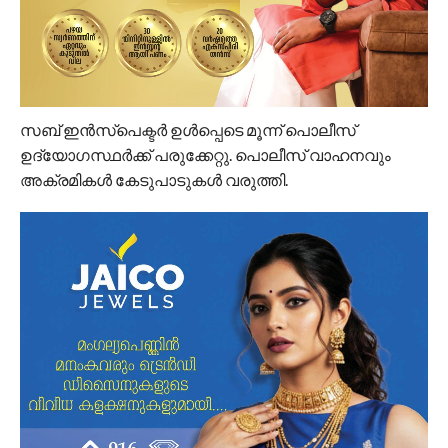
സബ് ഇൻസ്പെക്ടർ ഉൾപ്പെടെ മൂന്ന് പൊലീസ്
ഉദ്യോഗസ്ഥർക്ക് പരുക്കേറ്റു. പൊലീസ് വാഹനവും
അക്രമികൾ കേടുപാടുകൾ വരുത്തി.