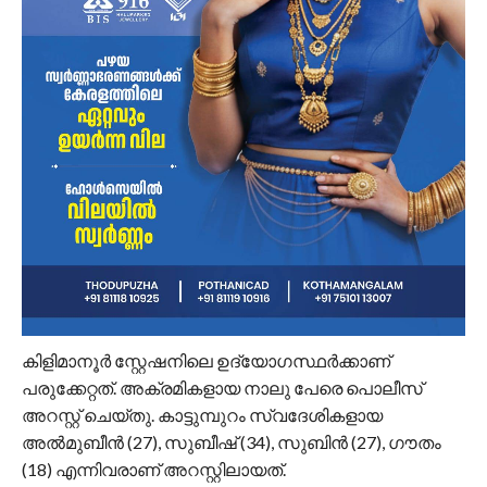
കിളിമാനൂർ സ്റ്റേഷനിലെ ഉദ്യോഗസ്ഥർക്കാണ്
പരുക്കേറ്റത്. അക്രമികളായ നാലു പേരെ പൊലീസ്
അറസ്റ്റ് ചെയ്തു. കാട്ടുമ്പുറം സ്വദേശികളായ
അൽമുബീൻ (27), സുബീഷ് (34), സുബിൻ (27), ഗൗതം
(18) എന്നിവരാണ് അറസ്റ്റിലായത്.