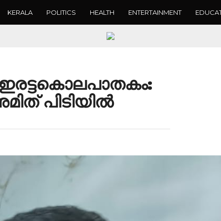
KERALA
POLITICS
HEALTH
ENTERTAINMENT
EDUCA
ൽ ഇരട്ടകൊലപാതകം:
മിത് പിടിയിൽ