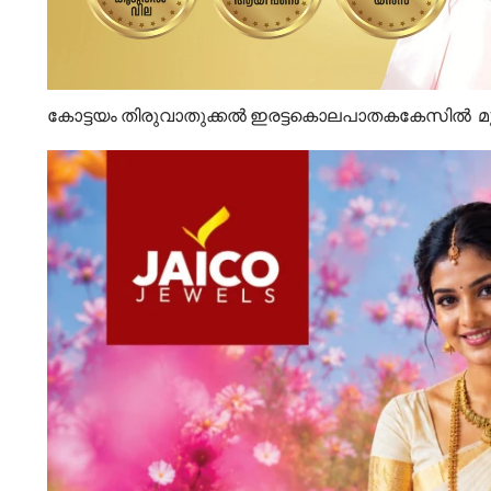
കോട്ടയം തിരുവാതുക്കൽ ഇരട്ടകൊലപാതകകേസിൽ മു