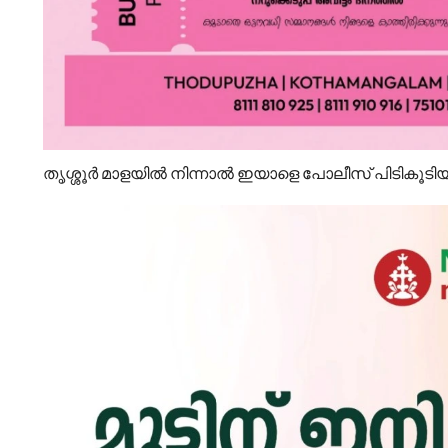
തൃശ്ശൂർ മാളയിൽ നിന്നാൽ ഇയാളെ പോലീസ് പിടികൂടിയ