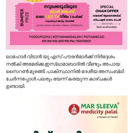
ലാഹോർ വിടാൻ യു എസ് പൗരൻമാർക്ക് നിർദ്ദേശം
നൽകി അമേരിക്ക.ഇസ്ലാമാബാദിൽ വീണ്ടും അപായ
സൈറൺ മുഴങ്ങി. പാകിസ്ഥാനിൽ ദേശീയ അസംബ്ലി
ചേർന്നപ്പോൾ പലരും ഭയന്ന് കരയുന്ന കാഴ്ചകൾ
ഉണ്ടായി.