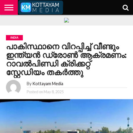
HOME
KERALA
KOTTAYAM
POLITICS
HEALTH
ENTERTAINMENT
TECH
EDUCATION
INDIA
പാകിസ്ഥാനെ വിറപ്പിച്ച് വീണ്ടും
ഇന്ത്യൻ ഡ്രോൺ ആക്രമണം:
റാവൽപിണ്ഡി ക്രിക്കറ്റ്
സ്റ്റേഡിയം തകർത്തു
By
Kottayam Media
Posted on
May 8, 2025