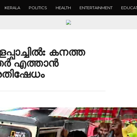
KERALA
POLITICS
HEALTH
ENTERTAINMENT
EDUCA
പ്പാച്ചിൽ: കനത്ത
ൃതർ എത്താൻ
്രതിഷേധം