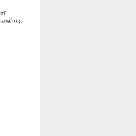
ന്
ം പൊലീസും