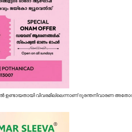
ൽ ഉണ്ടായതായി വിവരമില്ലെന്നാണ് ദുരന്തനിവാരണ അതോറിറ