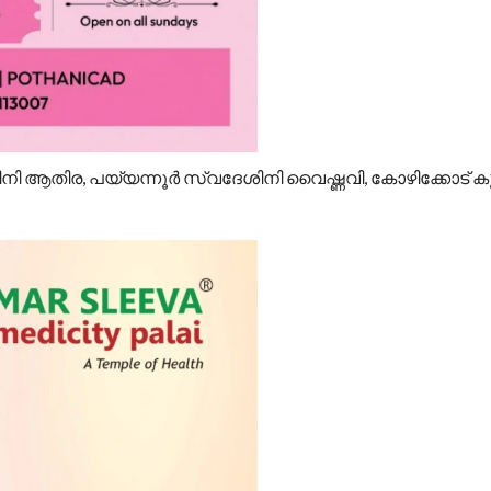
ിനി ആതിര, പയ്യന്നൂര്‍ സ്വദേശിനി വൈഷ്ണവി, കോഴിക്കോട് കുറ