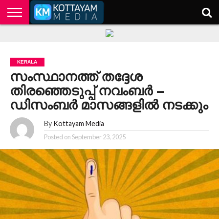
HOME
KERALA
KOTTAYAM
POLITICS
HEALTH
ENTERTAINMENT
TECH
EDUCATION
KERALA
സംസ്ഥാനത്ത് തദ്ദേശ
തിരഞ്ഞെടുപ്പ് നവംബര്‍ –
ഡിസംബര്‍ മാസങ്ങളില്‍ നടക്കും
By
Kottayam Media
Posted on
September 23, 2025