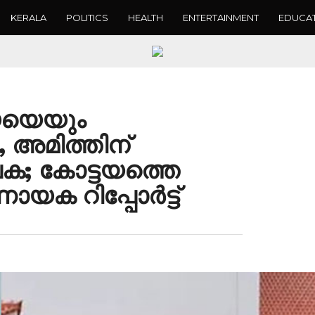
KERALA
POLITICS
HEALTH
ENTERTAINMENT
EDUCA
യയെയും
, അമിത്തിന്
പക; കോട്ടയത്തെ
 റിപ്പോർട്ട്‌