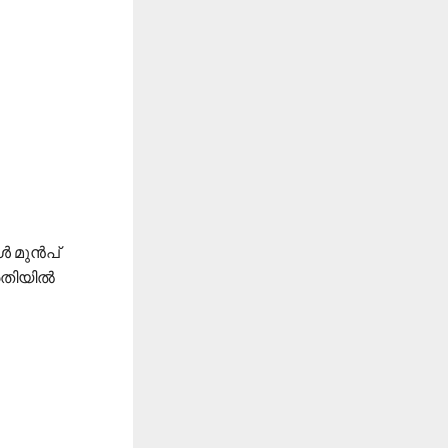
ൾ മുൻപ്
്രതിയിൽ