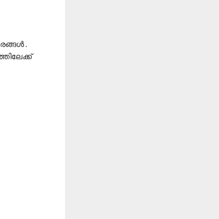
ങ്ങൾ .
തിലേക്ക്