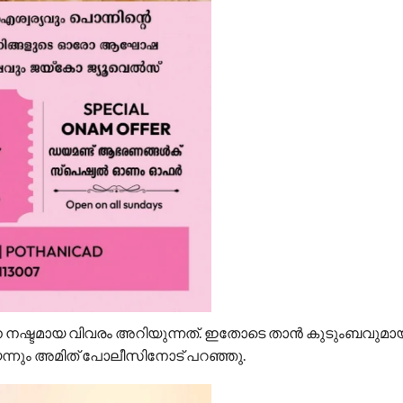
 നഷ്ടമായ വിവരം അറിയുന്നത്. ഇതോടെ താൻ കുടുംബവുമാ
െന്നും അമിത് പോലീസിനോട് പറഞ്ഞു.