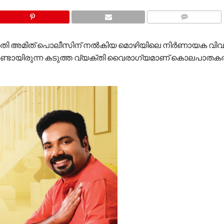
COMMENTS
 പ്രതി അമിത് പൊലീസിന് നൽകിയ മൊഴിയിലെ നിർണായക വിവര
ുണ്ടായിരുന്ന കടുത്ത വ്യക്തി വൈരാഗ്യമാണ് കൊലപാതകത്